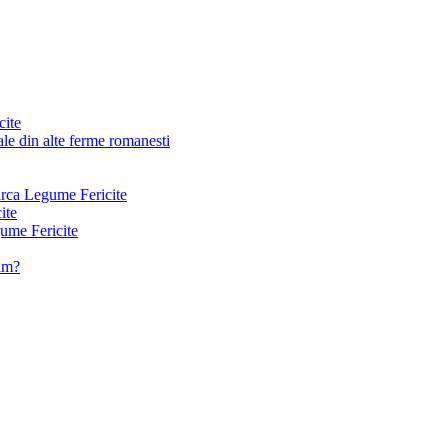
cite
le din alte ferme romanesti
arca Legume Fericite
ite
ume Fericite
vam?