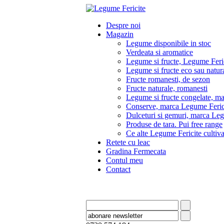
Despre noi
Magazin
Legume disponibile in stoc
Verdeata si aromatice
Legume si fructe, Legume Feri
Legume si fructe eco sau natura
Fructe romanesti, de sezon
Fructe naturale, romanesti
Legume si fructe congelate, m
Conserve, marca Legume Feric
Dulceturi si gemuri, marca Leg
Produse de tara. Pui free range
Ce alte Legume Fericite culti
Retete cu leac
Gradina Fermecata
Contul meu
Contact