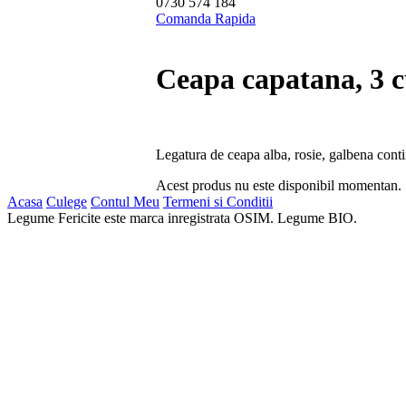
0730 574 184
Comanda Rapida
Ceapa capatana, 3 c
Legatura de ceapa alba, rosie, galbena conti
Acest produs nu este disponibil momentan.
Acasa
Culege
Contul Meu
Termeni si Conditii
Legume Fericite este marca inregistrata OSIM. Legume BIO.