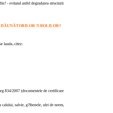
in? - evitand astfel degradarea structurii
a DĂUNĂTORILOR ?i BOLILOR?
e lauda..citez:
.
eg 834/2007 (documentele de certificare
calului, salvie, g?lbenele, ulei de neem,