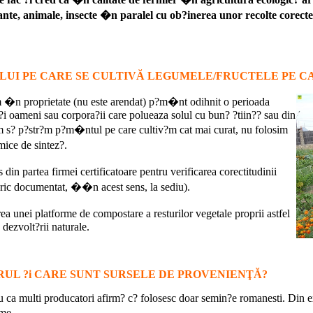
te, animale, insecte �n paralel cu ob?inerea unor recolte corecte
UI PE CARE SE CULTIVĂ LEGUMELE/FRUCTELE PE CA
�n proprietate (nu este arendat) p?m�nt odihnit o perioada
 ?i oameni sau corpora?ii care polueaza solul cu bun? ?tiin?? sau din
em s? p?str?m p?m�ntul pe care cultiv?m cat mai curat, nu folosim
mice de sintez?.
din partea firmei certificatoare pentru verificarea corectitudinii
toric documentat, ��n acest sens, la sediu).
a unei platforme de compostare a resturilor vegetale proprii astfel
 dezvolt?rii naturale.
UL ?i CARE SUNT SURSELE DE PROVENIENŢĂ?
ntru ca multi producatori afirm? c? folosesc doar semin?e romanesti. Di
me.