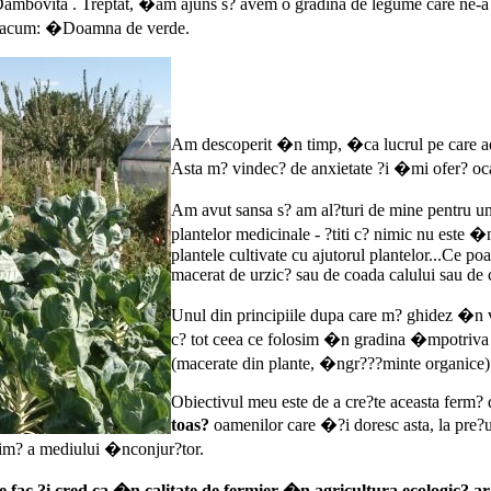
ambovita . Treptat, �am ajuns s? avem o gradina de legume care ne-a de
nt acum: �Doamna de verde.
Am descoperit �n timp, �ca lucrul pe care ad
Asta m? vindec? de anxietate ?i �mi ofer? oca
Am avut sansa s? am al?turi de mine pentru 
plantelor medicinale - ?titi c? nimic nu este
plantele cultivate cu ajutorul plantelor...Ce po
macerat de urzic? sau de coada calului sau de 
Unul din principiile dupa care m? ghidez �n 
c? tot ceea ce folosim �n gradina �mpotriva d
(macerate din plante, �ngr???minte organice) t
Obiectivul meu este de a cre?te aceasta ferm?
toas?
oamenilor care �?i doresc asta, la pre?u
xim? a mediului �nconjur?tor.
e fac ?i cred ca �n calitate de fermier �n agricultura ecologic? 