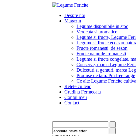
Despre noi
Magazin
Legume disponibile in stoc
Verdeata si aromatice
Legume si fructe, Legume Feri
Legume si fructe eco sau natura
Fructe romanesti, de sezon
Fructe naturale, romanesti
Legume si fructe congelate, m
Conserve, marca Legume Feric
Dulceturi si gemuri, marca Leg
Produse de tara. Pui free range
Ce alte Legume Fericite culti
Retete cu leac
Gradina Fermecata
Contul meu
Contact