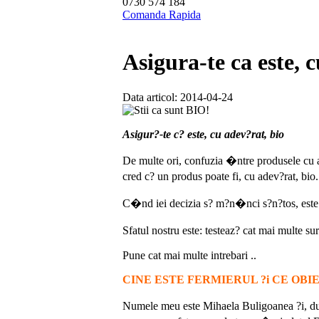
0730 574 184
Comanda Rapida
Asigura-te ca este, 
Data articol: 2014-04-24
Asigur?-te c? este, cu adev?rat, bio
De multe ori, confuzia �ntre produsele cu a
cred c? un produs poate fi, cu adev?rat, bio. 
C�nd iei decizia s? m?n�nci s?n?tos, este g
Sfatul nostru este: testeaz? cat mai multe su
Pune cat mai multe intrebari ..
CINE ESTE FERMIERUL ?i CE OBI
Numele meu este Mihaela Buligoanea ?i, dup