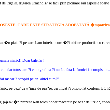
e iriga?ii, irigarea urmand s? se fac? prin picurare sau aspersie foarte f
LOSESTE..CARE ESTE STRATEGIA ADOPATATĂ �mpotriv
a �n piata ?i pe care l-am intrebat cum �?i ob?ine productia cu care s
oamna nimic!! Doar balegar!
otusi am ?i eu o gradina ?i nu fac fata la furnici ?i coropisnite.
car 2 stropiri pe an..altfel cum?”..
c, pe baz? de g?ina? de pas?re, certificat ?i omologat conform EC R
r, p�n? �n prezent s-au folosit doar macerate pe baz? de urzic?, coada 