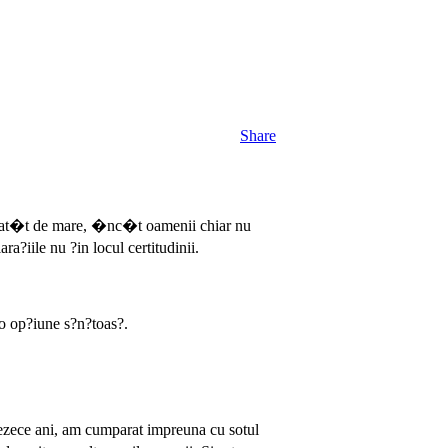
Share
ste at�t de mare, �nc�t oamenii chiar nu
ra?iile nu ?in locul certitudinii.
 o op?iune s?n?toas?.
rezece ani, am cumparat impreuna cu sotul