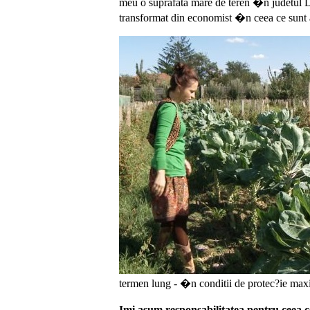
meu o suprafata mare de teren �n judetul D
transformat din economist �n ceea ce su
termen lung - �n conditii de protec?ie ma
Imi asum responsabilitatea pentru ceea c