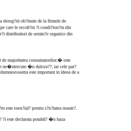
a derog?rii ob?inute de la firmele de
 pe care le recolt?m ?i condi?ion?m din
?i distribuitori de semin?e organice din
iat de majoritatea consumatorilor;� este
unt ne�ntrecute �n dulcea??, iar cele par?
dumneavoastra este important in ideea de a
m este esen?ial? pentru s?n?tatea noastr?.
t? ?i este declarata potabil? �n baza