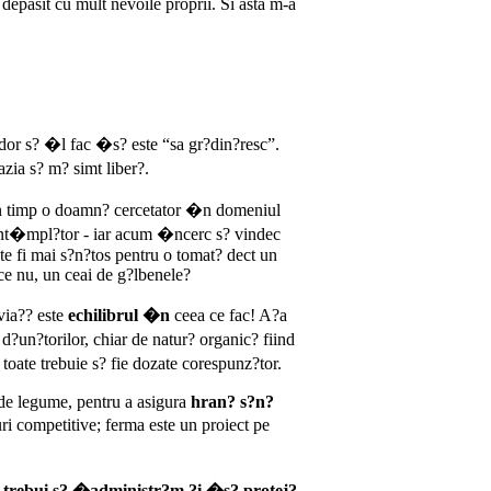
pasit cu mult nevoile proprii. Si asta m-a
or s? �l fac �s? este “sa gr?din?resc”.
zia s? m? simt liber?.
un timp o doamn? cercetator �n domeniul
 �nt�mpl?tor - iar acum �ncerc s? vindec
ate fi mai s?n?tos pentru o tomat? dect un
ce nu, un ceai de g?lbenele?
via?? este
echilibrul �n
ceea ce fac! A?a
?un?torilor, chiar de natur? organic? fiind
oate trebuie s? fie dozate corespunz?tor.
 de legume, pentru a asigura
hran? s?n?
ri competitive; ferma este un proiect pe
ar trebui s? �administr?m ?i �s? protej?