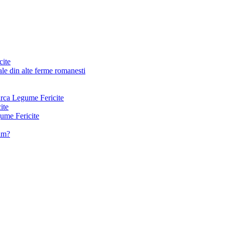
cite
le din alte ferme romanesti
arca Legume Fericite
ite
ume Fericite
vam?