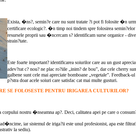
Exista, �ns?, semin?e care nu sunt tratate ?i pot fi folosite �n urm
certificare ecologic?. �n timp noi tindem spre folosirea semin?elor
resursele proprii sau �ncercam s? identificam surse organice - diver
strain?tate.
Este foarte important? identificarea soiurilor care au un gust aprec
adev?rat c? nou? ne plac ro?iile „inim? de bou”, dar cele cherry s
galbene sunt cele mai apreciate bomboane „vegetale”. Feedback-ul 
p?stra doar acele soiuri care satisfac cat mai multe gusturi.
ARE SE FOLOSESTE PENTRU IRIGAREA CULTURILOR?
a corpului nostru �nseamna ap?. Deci, calitatea apei pe care o consum?
d�ncime, iar sistemul de iriga?ii este unul profesionist, apa este filtra
trativ la sediu).