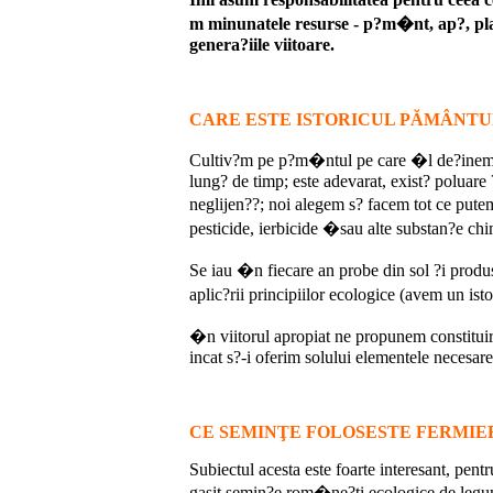
m minunatele resurse - p?m�nt, ap?, plan
genera?iile viitoare.
CARE ESTE ISTORICUL PĂMÂNTUL
Cultiv?m pe p?m�ntul pe care �l de?inem 
lung? de timp; este adevarat, exist? poluare
neglijen??; noi alegem s? facem tot ce put
pesticide, ierbicide �sau alte substan?e chi
Se iau �n fiecare an probe din sol ?i produs 
aplic?rii principiilor ecologice (avem un is
�n viitorul apropiat ne propunem constituire
incat s?-i oferim solului elementele necesare
CE SEMINŢE FOLOSESTE FERMIER
Subiectul acesta este foarte interesant, pe
gasit semin?e rom�ne?ti ecologice de legu