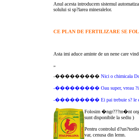
Anul acesta introducem sistemul automatizat d
solului si sp?larea mineralelor.
CE PLAN DE FERTILIZARE SE FO
Asta imi aduce aminte de un nene care vinde
„
-���������
Nici o chimicala D
-��������� Oau super, vreau ?i eu ..dar t
-��������� Ei pai trebuie s? le dai ma
Folosim �ngr???m�nt organi
sunt disponibile la sediu )
Pentru controlul d?un?torilo
var, cenusa din lemn.