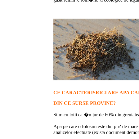
CE CARACTERISRICI ARE APA C
DIN CE SURSE PROVINE?
Stim cu totii ca �n jur de 60% din greutate
Apa pe care o folosim este din pu? de mare a
analizelor efectuate (exista document demons