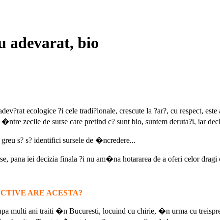
cu adevarat, bio
dev?rat ecologice ?i cele tradi?ionale, crescute la ?ar?, cu respect, e
�ntre zecile de surse care pretind c? sunt bio, suntem deruta?i, iar decla
reu s? s? identifici sursele de �ncredere...
rse, pana iei decizia finala ?i nu am�na hotararea de a oferi celor dragi
ECTIVE ARE ACESTA?
a multi ani traiti �n Bucuresti, locuind cu chirie, �n urma cu treisp