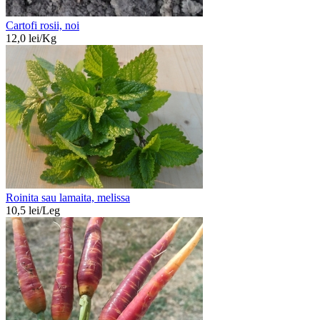
Cartofi rosii, noi
12,0
lei/
Kg
Roinita sau lamaita, melissa
10,5
lei/
Leg