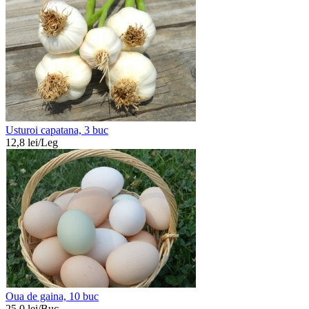
Usturoi capatana, 3 buc
12,8
lei/
Leg
Oua de gaina, 10 buc
25,0
lei/
Buc