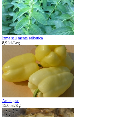
Izma sau menta salbatica
8,9
lei/
Leg
Ardei gras
15,0
lei/
Kg