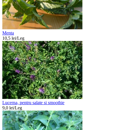
Menta
10,5
lei/
Leg
Lucerna, pentru salate si smoothie
9,0
lei/
Leg