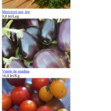
Morcovei noi, leg
9,8
lei/
Leg
Vinete de gradina
16,0
lei/
Kg