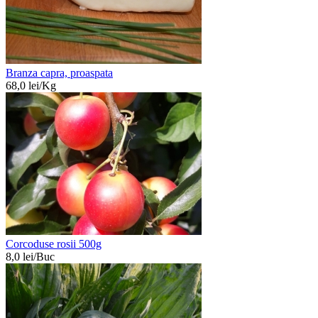
Branza capra, proaspata
68,0
lei/
Kg
Corcoduse rosii 500g
8,0
lei/
Buc