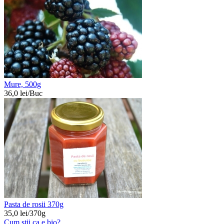
Mure, 500g
36,0
lei/
Buc
Pasta de rosii 370g
35,0
lei/
370g
Cum stii ca e bio?