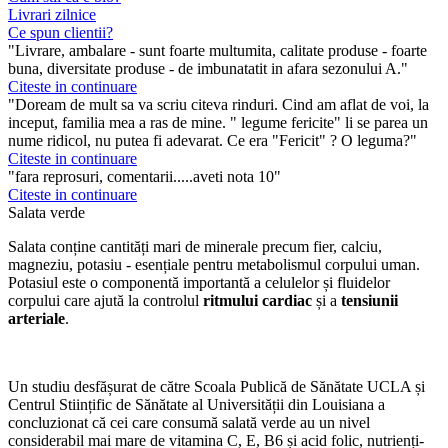
Livrari zilnice
Ce spun clientii?
"Livrare, ambalare - sunt foarte multumita, calitate produse - foarte
buna, diversitate produse - de imbunatatit in afara sezonului A."
Citeste in continuare
"Doream de mult sa va scriu citeva rinduri. Cind am aflat de voi, la
inceput, familia mea a ras de mine. " legume fericite" li se parea un
nume ridicol, nu putea fi adevarat. Ce era "Fericit" ? O leguma?"
Citeste in continuare
"fara reprosuri, comentarii.....aveti nota 10"
Citeste in continuare
Salata verde
Salata conține cantități mari de minerale precum fier, calciu,
magneziu, potasiu - esențiale pentru metabolismul corpului uman.
Potasiul este o componentă importantă a celulelor și fluidelor
corpului care ajută la controlul
ritmului cardiac
și a
tensiunii
arteriale
.
Un studiu desfășurat de către Scoala Publică de Sănătate UCLA și
Centrul Stiințific de Sănătate al Universității din Louisiana a
concluzionat că cei care consumă salată verde au un nivel
considerabil mai mare de vitamina C, E, B6 și acid folic, nutrienți-