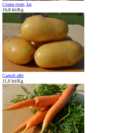
Ceapa rosie, kg
16,8
lei/
Kg
Cartofi albi
11,0
lei/
Kg