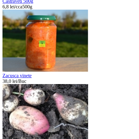
Castraveti 500g
6,8
lei/
cca500g
Zacusca vinete
38,0
lei/
Buc