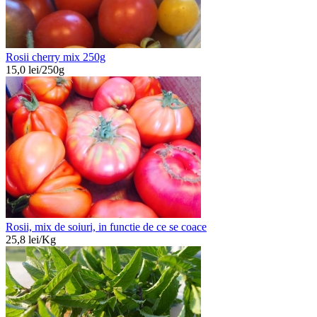
Rosii cherry mix 250g
15,0
lei/
250g
Rosii, mix de soiuri, in functie de ce se coace
25,8
lei/
Kg