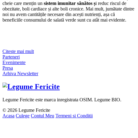
cheie care mențin un
sistem imunitar sănătos ș
i reduc riscul de
obezitate, boli cardiace și alte boli cronice. Mai mult, jumătate dintre
noi nu avem cantitățile necesare din acești nutrienți, așa că
beneficiile consumului de salată verde sunt cu atât mai evidente.
Citeste mai mult
Parteneri
Evenimente
Presa
Arhiva Newsletter
Legume Fericite este marca inregistrata OSIM. Legume BIO.
© 2026 Legume Fericite
Acasa
Culege
Contul Meu
Termeni si Conditii