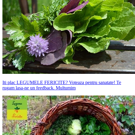
Iti plac LEGUMELE FERICITE? Voteaza pentru sanatate! Te
rugam lasa-ne un feedback. Multumim