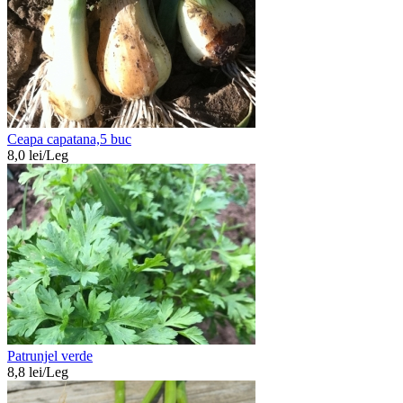
Ceapa capatana,5 buc
8,0
lei/
Leg
Patrunjel verde
8,8
lei/
Leg