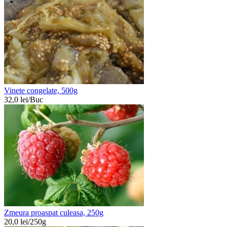
Vinete congelate, 500g
32,0
lei/
Buc
Zmeura proaspat culeasa, 250g
20,0
lei/
250g