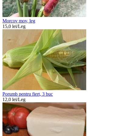
Morcov mov, leg
15,0
lei/
Leg
Porumb pentru fiert, 3 buc
12,0
lei/
Leg