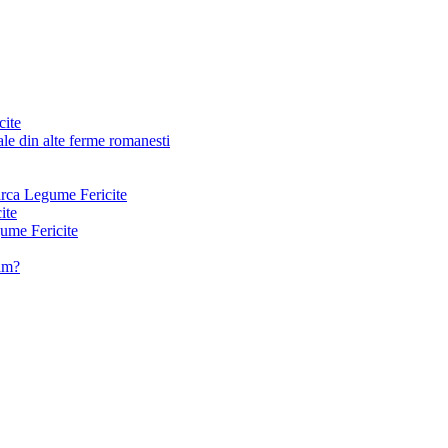
cite
le din alte ferme romanesti
arca Legume Fericite
ite
ume Fericite
vam?