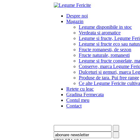
Despre noi
Magazin
Legume disponibile in stoc
Verdeata si aromatice
Legume si fructe, Legume Feri
Legume si fructe eco sau natura
Fructe romanesti, de sezon
Fructe naturale, romanesti
Legume si fructe congelate, m
Conserve, marca Legume Feric
Dulceturi si gemuri, marca Leg
Produse de tara. Pui free range
Ce alte Legume Fericite culti
Retete cu leac
Gradina Fermecata
Contul meu
Contact