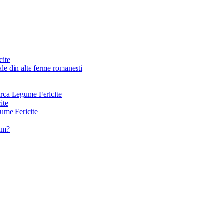
cite
le din alte ferme romanesti
arca Legume Fericite
ite
ume Fericite
vam?