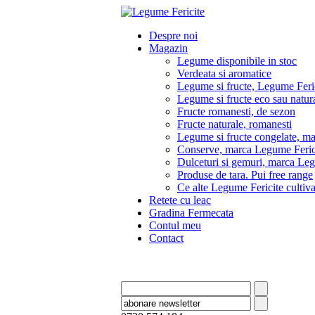
Despre noi
Magazin
Legume disponibile in stoc
Verdeata si aromatice
Legume si fructe, Legume Feri
Legume si fructe eco sau natura
Fructe romanesti, de sezon
Fructe naturale, romanesti
Legume si fructe congelate, m
Conserve, marca Legume Feric
Dulceturi si gemuri, marca Leg
Produse de tara. Pui free range
Ce alte Legume Fericite culti
Retete cu leac
Gradina Fermecata
Contul meu
Contact