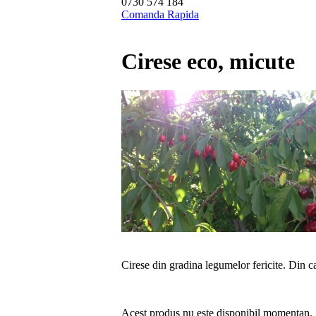
0730 574 184
Comanda Rapida
Cirese eco, micute
Cirese din gradina legumelor fericite. Din 
Acest produs nu este disponibil momentan.