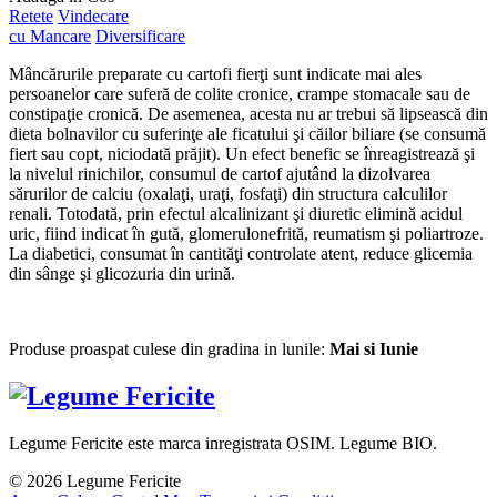
Retete
Vindecare
cu Mancare
Diversificare
Mâncărurile preparate cu cartofi fierţi sunt indicate mai ales
persoanelor care suferă de colite cronice, crampe stomacale sau de
constipaţie cronică. De asemenea, acesta nu ar trebui să lipsească din
dieta bolnavilor cu suferinţe ale ficatului şi căilor biliare (se consumă
fiert sau copt, niciodată prăjit). Un efect benefic se înreagistrează şi
la nivelul rinichilor, consumul de cartof ajutând la dizolvarea
sărurilor de calciu (oxalaţi, uraţi, fosfaţi) din structura calculilor
renali. Totodată, prin efectul alcalinizant şi diuretic elimină acidul
uric, fiind indicat în gută, glomerulonefrită, reumatism şi poliartroze.
La diabetici, consumat în cantităţi controlate atent, reduce glicemia
din sânge şi glicozuria din urină.
Produse proaspat culese din gradina in lunile:
Mai si Iunie
Legume Fericite este marca inregistrata OSIM. Legume BIO.
© 2026 Legume Fericite