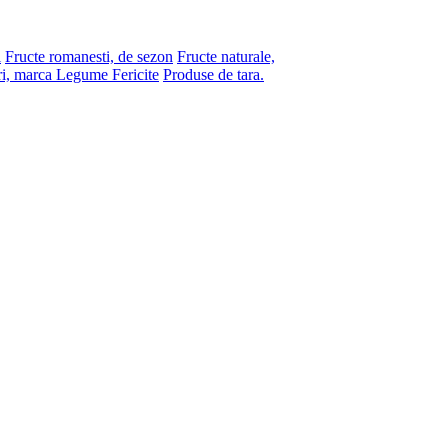
i
Fructe romanesti, de sezon
Fructe naturale,
ri, marca Legume Fericite
Produse de tara.