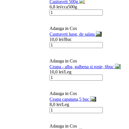
Castraveti 500g
6,8
lei/
cca500g
Adauga in Cos
Castraveti lung, de salata
10,0
lei/
Buc
Adauga in Cos
Ceapa - alba, galbena si rosie, 6buc
10,0
lei/
Leg
Adauga in Cos
Ceapa capatana,5 buc
8,0
lei/
Leg
Adauga in Cos