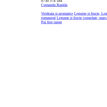
0730 574 184
Comanda Rapida
Verdeata si aromatice
Legume si fructe, Le
romanesti
Legume si fructe congelate, marc
Pui free range