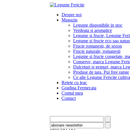
Despre noi
Magazin
Legume disponibile in stoc
Verdeata si aromatice
Legume si fructe, Legume Feri
Legume si fructe eco sau natura
Fructe romanesti, de sezon
Fructe naturale, romanesti
Legume si fructe congelate, m
Conserve, marca Legume Feric
Dulceturi si gemuri, marca Leg
Produse de tara. Pui free range
Ce alte Legume Fericite culti
Retete cu leac
Gradina Fermecata
Contul meu
Contact