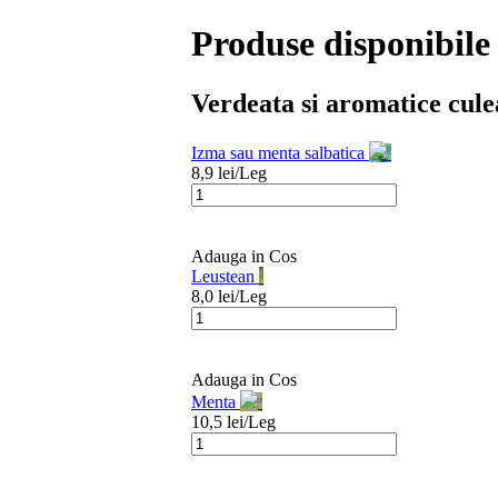
Produse disponibile 
Verdeata si aromatice
cule
Izma sau menta salbatica
8,9
lei/
Leg
Adauga in Cos
Leustean
8,0
lei/
Leg
Adauga in Cos
Menta
10,5
lei/
Leg