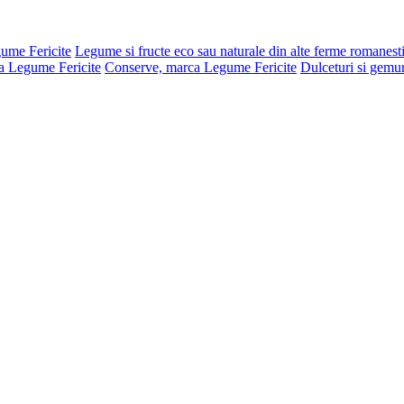
gume Fericite
Legume si fructe eco sau naturale din alte ferme romanest
a Legume Fericite
Conserve, marca Legume Fericite
Dulceturi si gemu