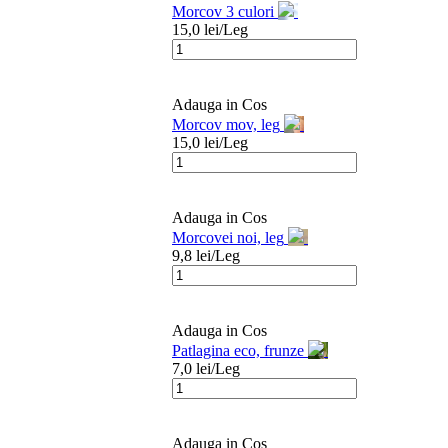
Morcov 3 culori
15,0
lei/
Leg
Adauga in Cos
Morcov mov, leg
15,0
lei/
Leg
Adauga in Cos
Morcovei noi, leg
9,8
lei/
Leg
Adauga in Cos
Patlagina eco, frunze
7,0
lei/
Leg
Adauga in Cos