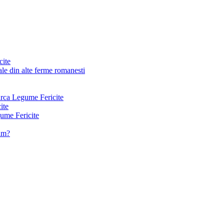
cite
le din alte ferme romanesti
arca Legume Fericite
ite
ume Fericite
vam?