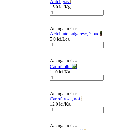
Ardei gras
15,0
lei/
Kg
Adauga in Cos
Ardei iute bulgaresc, 3 buc
5,0
lei/
Leg
Adauga in Cos
Cartofi albi
11,0
lei/
Kg
Adauga in Cos
Cartofi rosii, noi
12,0
lei/
Kg
Adauga in Cos