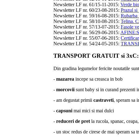
Newsletter LF nr. 61/15-11-2015
:
Verde bio
Newsletter LF nr. 60/23-08-2015
:
Prazul si 
Newsletter LF nr. 59/16-08-2015
:
Rubarba s
Newsletter LF nr. 58/10-08-2015
:
Telina. C
Newsletter LF nr. 57/13-07-2015
:
Fasole ve
Newsletter LF nr. 56/29-06-2015
:
AFINE:
Newsletter LF nr. 55/07-06-2015
:
Certifica
Newsletter LF nr. 54/24-05-2015
:
TRANSPOR
TRANSPORT GRATUIT si 3xC: caps
Din gradina legumelor fericite noutatile sun
-
mazarea
incepe sa creasca in bob
-
morcovii
sunt baby si in curand prezenti i
- am degustat primii
castraveti
, speram sa i
-
capsuni
mai mici si mai dulci
-
reduceri de pret
la rucola, spanac, ceapa,
- un stoc redus de cirese de mai speram sa t