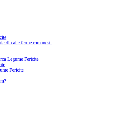
cite
le din alte ferme romanesti
arca Legume Fericite
ite
ume Fericite
vam?