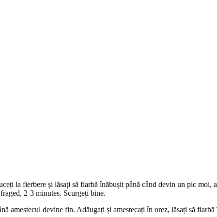
uceți la fierbere și lăsați să fiarbă înăbușit până când devin un pic moi, a
raged, 2-3 minutes. Scurgeți bine.
ână amestecul devine fin. Adăugați și amestecați în orez, lăsați să fiarbă 