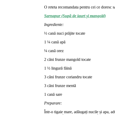
O reteta recomandata pentru cei ce doresc s
Sarnapur (Supă de iaurt și mangold)
Ingrediente:
½ cană nuci prăjite tocate
1 ¼ cană apă
¼ cană orez
2 căni frunze mangold tocate
1 ½ lingură făină
3 căni frunze coriandru tocate
3 căni frunze mentă
1 cană sare
Preparare:
Într-o tigaie mare, adăugați nucile și apa, ad