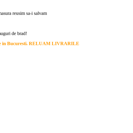
e masura reusim sa-i salvam
muguri de brad!
vrare in Bucuresti. RELUAM LIVRARILE