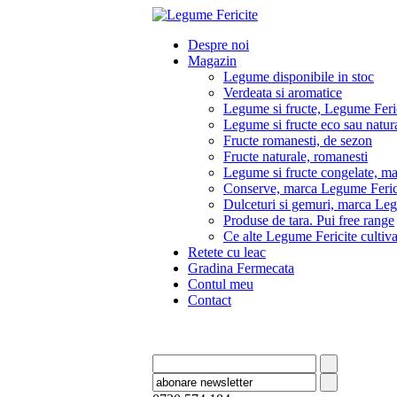
Despre noi
Magazin
Legume disponibile in stoc
Verdeata si aromatice
Legume si fructe, Legume Feri
Legume si fructe eco sau natura
Fructe romanesti, de sezon
Fructe naturale, romanesti
Legume si fructe congelate, m
Conserve, marca Legume Feric
Dulceturi si gemuri, marca Leg
Produse de tara. Pui free range
Ce alte Legume Fericite culti
Retete cu leac
Gradina Fermecata
Contul meu
Contact