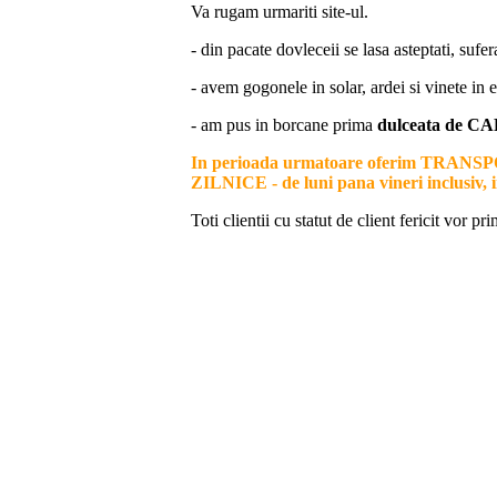
Va rugam urmariti site-ul.
- din pacate dovleceii se lasa asteptati, suf
- avem gogonele in solar, ardei si vinete in
- am pus in borcane prima
dulceata de C
In perioada urmatoare oferim TRANSPO
ZILNICE - de luni pana vineri inclusiv, i
Toti clientii cu statut de client fericit vor 