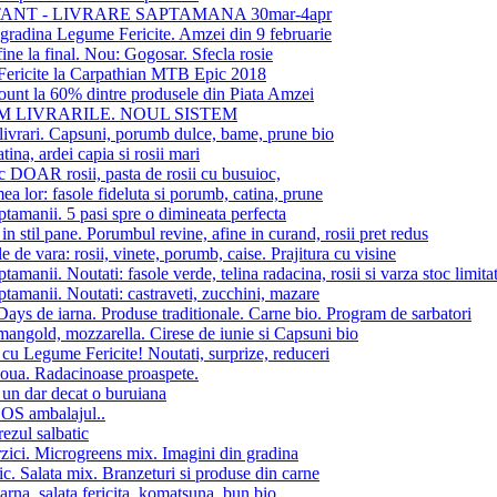
ANT - LIVRARE SAPTAMANA 30mar-4apr
 gradina Legume Fericite. Amzei din 9 februarie
fine la final. Nou: Gogosar. Sfecla rosie
ericite la Carpathian MTB Epic 2018
unt la 60% dintre produsele din Piata Amzei
 LIVRARILE. NOUL SISTEM
ivrari. Capsuni, porumb dulce, bame, prune bio
tina, ardei capia si rosii mari
c DOAR rosii, pasta de rosii cu busuioc,
ea lor: fasole fideluta si porumb, catina, prune
ptamanii. 5 pasi spre o dimineata perfecta
in stil pane. Porumbul revine, afine in curand, rosii pret redus
e de vara: rosii, vinete, porumb, caise. Prajitura cu visine
ptamanii. Noutati: fasole verde, telina radacina, rosii si varza stoc limita
ptamanii. Noutati: castraveti, zucchini, mazare
ays de iarna. Produse traditionale. Carne bio. Program de sarbatori
angold, mozzarella. Cirese de iunie si Capsuni bio
 cu Legume Fericite! Noutati, surprize, reduceri
oua. Radacinoase proaspete.
un dar decat o buruiana
SOS ambalajul..
ezul salbatic
zici. Microgreens mix. Imagini din gradina
ic. Salata mix. Branzeturi si produse din carne
iarna. salata fericita. komatsuna. bun bio