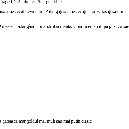
raged, 2-3 minutes. Scurgeți bine.
ână amestecul devine fin. Adăugați și amestecați în orez, lăsați să fiarbă 
 Amestecți adăugând coriandrul și menta. Condimentați după gust cu sare
a gateasca mangoldul mai mult sau mai putin clasic.