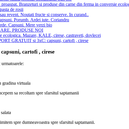
 proaspat. Branzeturi si produse din carne din ferma in conversie ecolo
pasta de rosii
au revent. Noutati fructe si conserve. In curand..
apsuni. Porumb. Ardei iute. Coriandru
rde. Capsuni. Mere verzi bio
SARE. PRODUSE NOI
re ecologica. Mazare, KALE, cirese, castraveti, dovlecei
T GRATUIT si 3xC: capsuni, cartofi , cirese
uni, cartofi , cirese
t urmatoarele:
n gradina virtuala
ncepem sa recoltam spre sfarsitul saptamanii
 salata
rimitem spre dumneavoastra spre sfarsitul saptamanii.