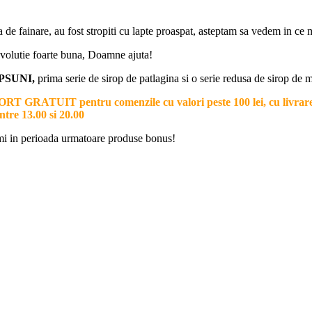
era de fainare, au fost stropiti cu lapte proaspat, asteptam sa vedem in c
 evolutie foarte buna, Doamne ajuta!
APSUNI,
prima serie de sirop de patlagina si o serie redusa de sirop de 
RT GRATUIT pentru comenzile cu valori peste 100 lei, cu li
ntre 13.00 si 20.00
primi in perioada urmatoare produse bonus!