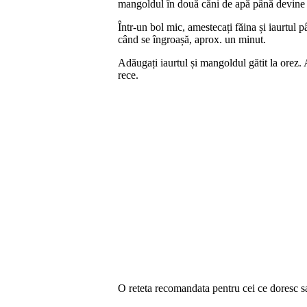
mangoldul în două căni de apă până devine f
Într-un bol mic, amestecați făina și iaurtul p
când se îngroașă, aprox. un minut.
Adăugați iaurtul și mangoldul gătit la orez.
rece.
O reteta recomandata pentru cei ce doresc s