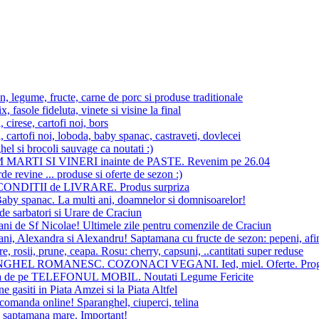
, legume, fructe, carne de porc si produse traditionale
x, fasole fideluta, vinete si visine la final
 cirese, cartofi noi, bors
 cartofi noi, loboda, baby spanac, castraveti, dovlecei
el si brocoli sauvage ca noutati :)
MARTI SI VINERI inainte de PASTE. Revenim pe 26.04
de revine ... produse si oferte de sezon :)
ONDITII de LIVRARE. Produs surpriza
aby spanac. La multi ani, doamnelor si domnisoarelor!
e sarbatori si Urare de Craciun
ani de Sf Nicolae! Ultimele zile pentru comenzile de Craciun
ani, Alexandra si Alexandru! Saptamana cu fructe de sezon: pepeni, afi
, rosii, prune, ceapa. Rosu: cherry, capsuni, ..cantitati super reduse
HEL ROMANESC. COZONACI VEGANI. Ied, miel. Oferte. Progra
 de pe TELEFONUL MOBIL. Noutati Legume Fericite
e gasiti in Piata Amzei si la Piata Altfel
comanda online! Sparanghel, ciuperci, telina
n saptamana mare. Important!