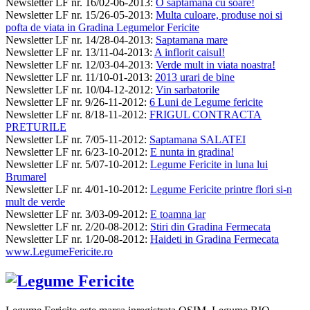
Newsletter LF nr. 16/02-06-2013
:
O saptamana cu soare!
Newsletter LF nr. 15/26-05-2013
:
Multa culoare, produse noi si
pofta de viata in Gradina Legumelor Fericite
Newsletter LF nr. 14/28-04-2013
:
Saptamana mare
Newsletter LF nr. 13/11-04-2013
:
A inflorit caisul!
Newsletter LF nr. 12/03-04-2013
:
Verde mult in viata noastra!
Newsletter LF nr. 11/10-01-2013
:
2013 urari de bine
Newsletter LF nr. 10/04-12-2012
:
Vin sarbatorile
Newsletter LF nr. 9/26-11-2012
:
6 Luni de Legume fericite
Newsletter LF nr. 8/18-11-2012
:
FRIGUL CONTRACTA
PRETURILE
Newsletter LF nr. 7/05-11-2012
:
Saptamana SALATEI
Newsletter LF nr. 6/23-10-2012
:
E nunta in gradina!
Newsletter LF nr. 5/07-10-2012
:
Legume Fericite in luna lui
Brumarel
Newsletter LF nr. 4/01-10-2012
:
Legume Fericite printre flori si-n
mult de verde
Newsletter LF nr. 3/03-09-2012
:
E toamna iar
Newsletter LF nr. 2/20-08-2012
:
Stiri din Gradina Fermecata
Newsletter LF nr. 1/20-08-2012
:
Haideti in Gradina Fermecata
www.LegumeFericite.ro