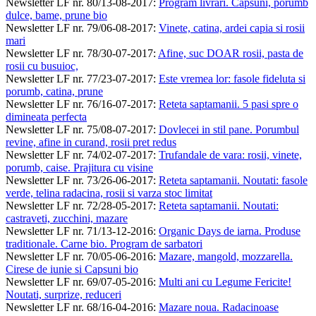
Newsletter LF nr. 80/13-08-2017
:
Program livrari. Capsuni, porumb
dulce, bame, prune bio
Newsletter LF nr. 79/06-08-2017
:
Vinete, catina, ardei capia si rosii
mari
Newsletter LF nr. 78/30-07-2017
:
Afine, suc DOAR rosii, pasta de
rosii cu busuioc,
Newsletter LF nr. 77/23-07-2017
:
Este vremea lor: fasole fideluta si
porumb, catina, prune
Newsletter LF nr. 76/16-07-2017
:
Reteta saptamanii. 5 pasi spre o
dimineata perfecta
Newsletter LF nr. 75/08-07-2017
:
Dovlecei in stil pane. Porumbul
revine, afine in curand, rosii pret redus
Newsletter LF nr. 74/02-07-2017
:
Trufandale de vara: rosii, vinete,
porumb, caise. Prajitura cu visine
Newsletter LF nr. 73/26-06-2017
:
Reteta saptamanii. Noutati: fasole
verde, telina radacina, rosii si varza stoc limitat
Newsletter LF nr. 72/28-05-2017
:
Reteta saptamanii. Noutati:
castraveti, zucchini, mazare
Newsletter LF nr. 71/13-12-2016
:
Organic Days de iarna. Produse
traditionale. Carne bio. Program de sarbatori
Newsletter LF nr. 70/05-06-2016
:
Mazare, mangold, mozzarella.
Cirese de iunie si Capsuni bio
Newsletter LF nr. 69/07-05-2016
:
Multi ani cu Legume Fericite!
Noutati, surprize, reduceri
Newsletter LF nr. 68/16-04-2016
:
Mazare noua. Radacinoase