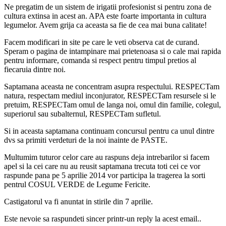
Ne pregatim de un sistem de irigatii profesionist si pentru zona de
cultura extinsa in acest an. APA este foarte importanta in cultura
legumelor. Avem grija ca aceasta sa fie de cea mai buna calitate!
Facem modificari in site pe care le veti observa cat de curand.
Speram o pagina de intampinare mai prietenoasa si o cale mai rapida
pentru informare, comanda si respect pentru timpul pretios al
fiecaruia dintre noi.
Saptamana aceasta ne concentram asupra respectului. RESPECTam
natura, respectam mediul inconjurator, RESPECTam resursele si le
pretuim, RESPECTam omul de langa noi, omul din familie, colegul,
superiorul sau subalternul, RESPECTam sufletul.
Si in aceasta saptamana continuam concursul pentru ca unul dintre
dvs sa primiti verdeturi de la noi inainte de PASTE.
Multumim tuturor celor care au raspuns deja intrebarilor si facem
apel si la cei care nu au reusit saptamana trecuta toti cei ce vor
raspunde pana pe 5 aprilie 2014 vor participa la tragerea la sorti
pentrul COSUL VERDE de Legume Fericite.
Castigatorul va fi anuntat in stirile din 7 aprilie.
Este nevoie sa raspundeti sincer printr-un reply la acest email..