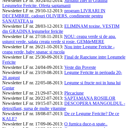
Newsletter LF nr. 30/24-02-2014
:
Jurnalul zilei in Gradina
Legumelor Fericite. Oferta saptamanii
Newsletter LF nr. 29/10-12-2013
:
program LIVRARI IN
DECEMBRIE. cadouri OLIVIERS. condimente pentru
SANATATEA ta
Newsletter LF nr. 28/03-12-2013
:
ELIMINAM toxine. VESTIM
din GRADINA legumelor fericite
Newsletter LF nr. 27/18-11-2013
:
NOU: ceapa verde si de apa.
usturoi verde. salata creata verde si rosie. GEMdeMERE
Newsletter LF nr. 26/21-10-2013
:
Nou intre Legume Fericite -
ceapa verde, baby spanac si rucola
Newsletter LF nr. 25/30-09-2013
:
Final de Rapciune intre Legumele
Fericite
Newsletter LF nr. 24/04-09-2013
:
Veste din Poveste
Newsletter LF nr. 23/19-08-2013
:
Legume Fericite in perioada 20-
26 august
Newsletter LF nr. 22/05-08-2013
:
Legume si fructe noi in luna lui
Gustar
Newsletter LF nr. 21/29-07-2013
:
Plecaciune
Newsletter LF nr. 20/22-07-2013
:
SAPTAMANA ROSIILOR
Newsletter LF nr. 19/15-07-2013
:
DESCOPERA MANGOLDUL -
detoxifiant, sursa de multe vitamine
Newsletter LF nr. 18/08-07-2013
:
De ce Legume Fericite? De ce
KALE?
Newsletter LF nr. 17/09-06-2013
:
O furnica duce-n spate..