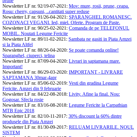
prune
Newsletter LF nr. 92/19-07-2021
:
Mov: mure, rosii, prune, ceapa.
Rosu: cherry, capsuni, ..cantitati super reduse
Newsletter LF nr. 91/26-04-2021
:
SPARANGHEL ROMANESC.
COZONACI VEGANI. Ied, miel. Oferte. Program de Paste.
Newsletter LF nr. 90/25-02-2021
:
Comanda de pe TELEFONUL
MOBIL. Noutati Legume Fericite
Newsletter LF nr. 89/11-02-2021
:
Sambata ne gasiti in Piata Amzei
si la Piata Altfel
Newsletter LF nr. 88/26-04-2020
:
Se poate comanda online!
Sparanghel, ciuperci, telina
Newsletter LF nr. 87/09-04-2020
:
Livrari in saptamana mare.
Important!
Newsletter LF nr. 86/29-03-2020
:
IMPORTANT - LIVRARE
SAPTAMANA 30mar-4apr
Newsletter LF nr. 85/06-02-2019
:
Vesti din gradina Legume
Fericite. Amzei din 9 februarie
Newsletter LF nr. 84/22-08-2018
:
Livity. Afine la final. Nou:
Gogosar. Sfecla rosie
Newsletter LF nr. 83/16-08-2018
:
Legume Fericite la Carpathian
MTB Epic 2018
Newsletter LF nr. 82/10-11-2017
:
30% discount la 60% dintre
produsele din Piata Amzei
Newsletter LF nr. 81/30-09-2017
:
RELUAM LIVRARILE. NOUL
SISTEM