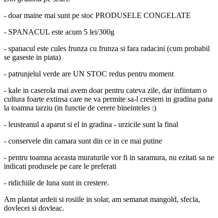
- doar maine mai sunt pe stoc PRODUSELE CONGELATE
- SPANACUL este acum 5 lei/300g
- spanacul este cules frunza cu frunza si fara radacini (cum probabil
se gaseste in piata)
- patrunjelul verde are UN STOC redus pentru moment
- kale in caserola mai avem doar pentru cateva zile, dar infiintam o
cultura foarte extinsa care ne va permite sa-l crestem in gradina pana
la toamna tarziu (in functie de cerere bineinteles :)
- leusteanul a aparut si el in gradina - urzicile sunt la final
- conservele din camara sunt din ce in ce mai putine
- pentru toamna aceasta muraturile vor fi in saramura, nu ezitati sa ne
indicati produsele pe care le preferati
- ridichiile de luna sunt in crestere.
Am plantat ardeii si rosiile in solar, am semanat mangold, sfecla,
dovlecei si dovleac.