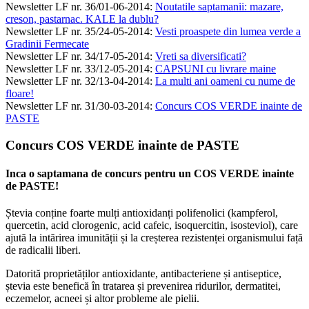
Newsletter LF nr. 36/01-06-2014
:
Noutatile saptamanii: mazare,
creson, pastarnac. KALE la dublu?
Newsletter LF nr. 35/24-05-2014
:
Vesti proaspete din lumea verde a
Gradinii Fermecate
Newsletter LF nr. 34/17-05-2014
:
Vreti sa diversificati?
Newsletter LF nr. 33/12-05-2014
:
CAPSUNI cu livrare maine
Newsletter LF nr. 32/13-04-2014
:
La multi ani oameni cu nume de
floare!
Newsletter LF nr. 31/30-03-2014
:
Concurs COS VERDE inainte de
PASTE
Concurs COS VERDE inainte de PASTE
Inca o saptamana de concurs pentru un COS VERDE inainte
de PASTE!
Ștevia conține foarte mulți antioxidanți polifenolici (kampferol,
quercetin, acid clorogenic, acid cafeic, isoquercitin, isosteviol), care
ajută la intărirea imunității și la creșterea rezistenței organismului față
de radicalii liberi.
Datorită proprietăților antioxidante, antibacteriene și antiseptice,
ștevia este benefică în tratarea și prevenirea ridurilor, dermatitei,
eczemelor, acneei și altor probleme ale pielii.