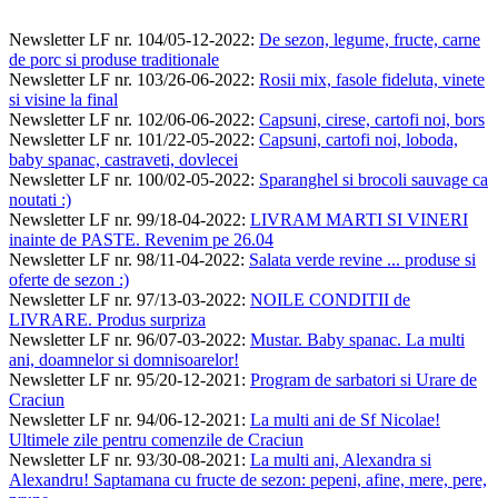
Newsletter LF nr. 104/05-12-2022
:
De sezon, legume, fructe, carne
de porc si produse traditionale
Newsletter LF nr. 103/26-06-2022
:
Rosii mix, fasole fideluta, vinete
si visine la final
Newsletter LF nr. 102/06-06-2022
:
Capsuni, cirese, cartofi noi, bors
Newsletter LF nr. 101/22-05-2022
:
Capsuni, cartofi noi, loboda,
baby spanac, castraveti, dovlecei
Newsletter LF nr. 100/02-05-2022
:
Sparanghel si brocoli sauvage ca
noutati :)
Newsletter LF nr. 99/18-04-2022
:
LIVRAM MARTI SI VINERI
inainte de PASTE. Revenim pe 26.04
Newsletter LF nr. 98/11-04-2022
:
Salata verde revine ... produse si
oferte de sezon :)
Newsletter LF nr. 97/13-03-2022
:
NOILE CONDITII de
LIVRARE. Produs surpriza
Newsletter LF nr. 96/07-03-2022
:
Mustar. Baby spanac. La multi
ani, doamnelor si domnisoarelor!
Newsletter LF nr. 95/20-12-2021
:
Program de sarbatori si Urare de
Craciun
Newsletter LF nr. 94/06-12-2021
:
La multi ani de Sf Nicolae!
Ultimele zile pentru comenzile de Craciun
Newsletter LF nr. 93/30-08-2021
:
La multi ani, Alexandra si
Alexandru! Saptamana cu fructe de sezon: pepeni, afine, mere, pere,