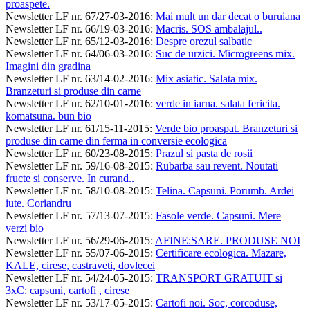
proaspete.
Newsletter LF nr. 67/27-03-2016
:
Mai mult un dar decat o buruiana
Newsletter LF nr. 66/19-03-2016
:
Macris. SOS ambalajul..
Newsletter LF nr. 65/12-03-2016
:
Despre orezul salbatic
Newsletter LF nr. 64/06-03-2016
:
Suc de urzici. Microgreens mix.
Imagini din gradina
Newsletter LF nr. 63/14-02-2016
:
Mix asiatic. Salata mix.
Branzeturi si produse din carne
Newsletter LF nr. 62/10-01-2016
:
verde in iarna. salata fericita.
komatsuna. bun bio
Newsletter LF nr. 61/15-11-2015
:
Verde bio proaspat. Branzeturi si
produse din carne din ferma in conversie ecologica
Newsletter LF nr. 60/23-08-2015
:
Prazul si pasta de rosii
Newsletter LF nr. 59/16-08-2015
:
Rubarba sau revent. Noutati
fructe si conserve. In curand..
Newsletter LF nr. 58/10-08-2015
:
Telina. Capsuni. Porumb. Ardei
iute. Coriandru
Newsletter LF nr. 57/13-07-2015
:
Fasole verde. Capsuni. Mere
verzi bio
Newsletter LF nr. 56/29-06-2015
:
AFINE:SARE. PRODUSE NOI
Newsletter LF nr. 55/07-06-2015
:
Certificare ecologica. Mazare,
KALE, cirese, castraveti, dovlecei
Newsletter LF nr. 54/24-05-2015
:
TRANSPORT GRATUIT si
3xC: capsuni, cartofi , cirese
Newsletter LF nr. 53/17-05-2015
:
Cartofi noi. Soc, corcoduse,