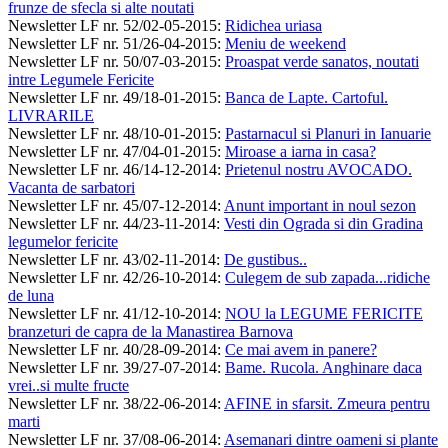
frunze de sfecla si alte noutati
Newsletter LF nr. 52/02-05-2015
:
Ridichea uriasa
Newsletter LF nr. 51/26-04-2015
:
Meniu de weekend
Newsletter LF nr. 50/07-03-2015
:
Proaspat verde sanatos, noutati
intre Legumele Fericite
Newsletter LF nr. 49/18-01-2015
:
Banca de Lapte. Cartoful.
LIVRARILE
Newsletter LF nr. 48/10-01-2015
:
Pastarnacul si Planuri in Ianuarie
Newsletter LF nr. 47/04-01-2015
:
Miroase a iarna in casa?
Newsletter LF nr. 46/14-12-2014
:
Prietenul nostru AVOCADO.
Vacanta de sarbatori
Newsletter LF nr. 45/07-12-2014
:
Anunt important in noul sezon
Newsletter LF nr. 44/23-11-2014
:
Vesti din Ograda si din Gradina
legumelor fericite
Newsletter LF nr. 43/02-11-2014
:
De gustibus..
Newsletter LF nr. 42/26-10-2014
:
Culegem de sub zapada...ridiche
de luna
Newsletter LF nr. 41/12-10-2014
:
NOU la LEGUME FERICITE
branzeturi de capra de la Manastirea Barnova
Newsletter LF nr. 40/28-09-2014
:
Ce mai avem in panere?
Newsletter LF nr. 39/27-07-2014
:
Bame. Rucola. Anghinare daca
vrei..si multe fructe
Newsletter LF nr. 38/22-06-2014
:
AFINE in sfarsit. Zmeura pentru
marti
Newsletter LF nr. 37/08-06-2014
:
Asemanari dintre oameni si plante