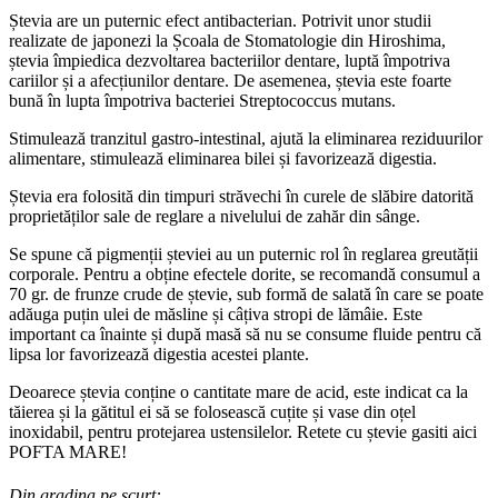
Ștevia are un puternic efect antibacterian. Potrivit unor studii
realizate de japonezi la Școala de Stomatologie din Hiroshima,
ștevia împiedica dezvoltarea bacteriilor dentare, luptă împotriva
cariilor și a afecțiunilor dentare. De asemenea, ștevia este foarte
bună în lupta împotriva bacteriei Streptococcus mutans.
Stimulează tranzitul gastro-intestinal, ajută la eliminarea reziduurilor
alimentare, stimulează eliminarea bilei și favorizează digestia.
Ștevia era folosită din timpuri străvechi în curele de slăbire datorită
proprietăților sale de reglare a nivelului de zahăr din sânge.
Se spune că pigmenții șteviei au un puternic rol în reglarea greutății
corporale. Pentru a obține efectele dorite, se recomandă consumul a
70 gr. de frunze crude de ștevie, sub formă de salată în care se poate
adăuga puțin ulei de măsline și câțiva stropi de lămâie. Este
important ca înainte și după masă să nu se consume fluide pentru că
lipsa lor favorizează digestia acestei plante.
Deoarece ștevia conține o cantitate mare de acid, este indicat ca la
tăierea și la gătitul ei să se folosească cuțite și vase din oțel
inoxidabil, pentru protejarea ustensilelor. Retete cu ștevie gasiti aici
POFTA MARE!
Din gradina pe scurt: