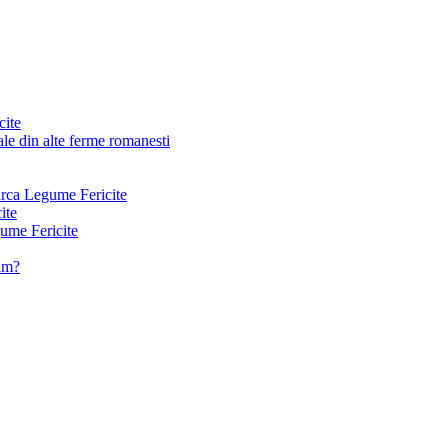
cite
le din alte ferme romanesti
arca Legume Fericite
ite
ume Fericite
vam?