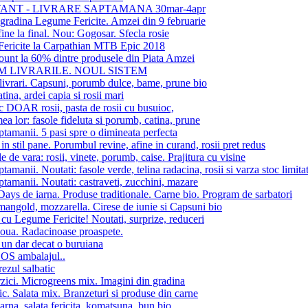
ANT - LIVRARE SAPTAMANA 30mar-4apr
 gradina Legume Fericite. Amzei din 9 februarie
fine la final. Nou: Gogosar. Sfecla rosie
ericite la Carpathian MTB Epic 2018
unt la 60% dintre produsele din Piata Amzei
 LIVRARILE. NOUL SISTEM
ivrari. Capsuni, porumb dulce, bame, prune bio
tina, ardei capia si rosii mari
c DOAR rosii, pasta de rosii cu busuioc,
ea lor: fasole fideluta si porumb, catina, prune
ptamanii. 5 pasi spre o dimineata perfecta
in stil pane. Porumbul revine, afine in curand, rosii pret redus
e de vara: rosii, vinete, porumb, caise. Prajitura cu visine
ptamanii. Noutati: fasole verde, telina radacina, rosii si varza stoc limita
ptamanii. Noutati: castraveti, zucchini, mazare
ays de iarna. Produse traditionale. Carne bio. Program de sarbatori
angold, mozzarella. Cirese de iunie si Capsuni bio
 cu Legume Fericite! Noutati, surprize, reduceri
oua. Radacinoase proaspete.
un dar decat o buruiana
SOS ambalajul..
ezul salbatic
zici. Microgreens mix. Imagini din gradina
ic. Salata mix. Branzeturi si produse din carne
iarna. salata fericita. komatsuna. bun bio