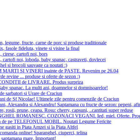
, legume, fructe, carne de porc si produse traditionale
x, fasole fideluta, vinete si visine la final
 cirese, cartofi noi, bors
 cartofi noi, loboda, baby spanac, castraveti, dovlecei
el si brocoli sauvage ca noutati :)
MARTI SI VINERI inainte de PASTE. Revenim pe 26.04
de revine ... produse si oferte de sezon :)
ONDITII de LIVRARE. Produs surpriza
aby spanac. La multi ani, doamnelor si domnisoarelor!
e sarbatori si Urare de Craciun
ani de Sf Nicolae! Ultimele zile pentru comenzile de Craciun
ani, Alexandra si Alexandru! Saptamana cu fructe de sezon: pepeni, afi
, rosii, prune, ceapa. Rosu: cherry, capsuni, ..cantitati super reduse
HEL ROMANESC. COZONACI VEGANI. Ied, miel. Oferte. Progra
 de pe TELEFONUL MOBIL. Noutati Legume Fericite
e gasiti in Piata Amzei si la Piata Altfel
comanda online! Sparanghel, ciuperci, telina
n saptamana mare. Important!