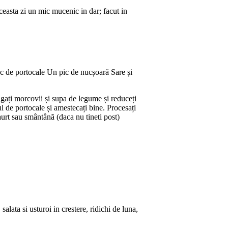
aceasta zi un mic mucenic in dar; facut in
uc de portocale Un pic de nucșoară Sare și
ugați morcovii și supa de legume și reduceți
 de portocale și amestecați bine. Procesați
aurt sau smântână (daca nu tineti post)
alata si usturoi in crestere, ridichi de luna,