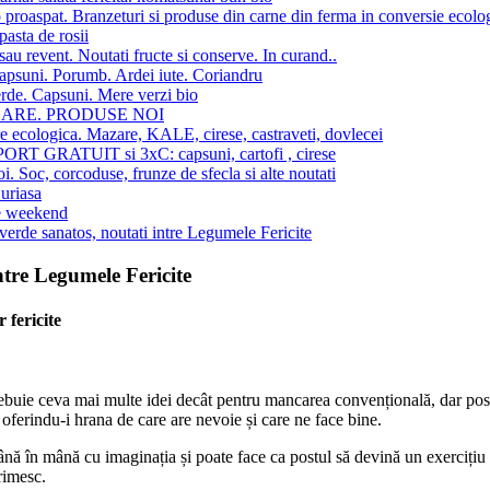
 proaspat. Branzeturi si produse din carne din ferma in conversie ecolo
pasta de rosii
au revent. Noutati fructe si conserve. In curand..
apsuni. Porumb. Ardei iute. Coriandru
rde. Capsuni. Mere verzi bio
SARE. PRODUSE NOI
re ecologica. Mazare, KALE, cirese, castraveti, dovlecei
T GRATUIT si 3xC: capsuni, cartofi , cirese
oi. Soc, corcoduse, frunze de sfecla si alte noutati
uriasa
e weekend
verde sanatos, noutati intre Legumele Fericite
ntre Legumele Fericite
 fericite
trebuie ceva mai multe idei decât pentru mancarea convențională, dar post
oferindu-i hrana de care are nevoie și care ne face bine.
 în mână cu imaginația și poate face ca postul să devină un exercițiu d
primesc.