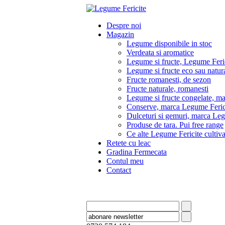
Despre noi
Magazin
Legume disponibile in stoc
Verdeata si aromatice
Legume si fructe, Legume Feri
Legume si fructe eco sau natura
Fructe romanesti, de sezon
Fructe naturale, romanesti
Legume si fructe congelate, m
Conserve, marca Legume Feric
Dulceturi si gemuri, marca Leg
Produse de tara. Pui free range
Ce alte Legume Fericite culti
Retete cu leac
Gradina Fermecata
Contul meu
Contact