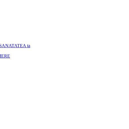
u SANATATEA ta
deMERE