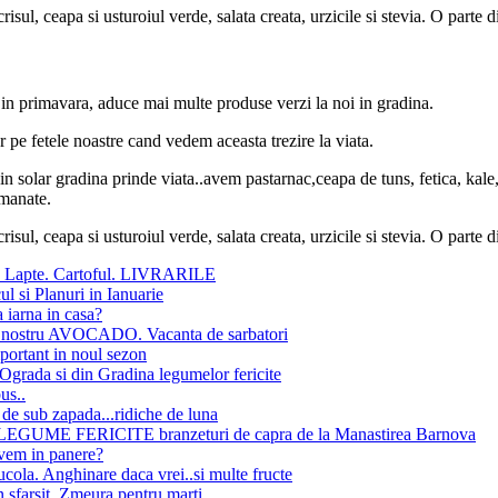
sul, ceapa si usturoiul verde, salata creata, urzicile si stevia. O parte d
ta in primavara, aduce mai multe produse verzi la noi in gradina.
 pe fetele noastre cand vedem aceasta trezire la viata.
n solar gradina prinde viata..avem pastarnac,ceapa de tuns, fetica, kale, s
emanate.
sul, ceapa si usturoiul verde, salata creata, urzicile si stevia. O parte d
 Lapte. Cartoful. LIVRARILE
ul si Planuri in Ianuarie
 iarna in casa?
l nostru AVOCADO. Vacanta de sarbatori
ortant in noul sezon
 Ograda si din Gradina legumelor fericite
us..
e sub zapada...ridiche de luna
EGUME FERICITE branzeturi de capra de la Manastirea Barnova
vem in panere?
ola. Anghinare daca vrei..si multe fructe
sfarsit. Zmeura pentru marti