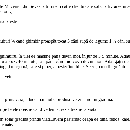
de Mucenici din Sevastia trimitem catre clientii care solicita livrarea in 
atori :)
mana este
 cuburi ¼ cană ghimbir proaspăt tocat 3 căni supă de legume 1 ½ căni s
 ghimbirul în ulei de măsline până devin moi, în jur de 3-5 minute. Adă
ntru aprox. 40 minute, sau până când morcovii devin moi.. Adăugați sucul
ugați nucșoară, sare și piper, amestecând bine. Serviți cu o lingură de i
a aveti!
ta in primavara, aduce mai multe produse verzi la noi in gradina.
 pe fetele noastre cand vedem aceasta trezire la viata.
n solar gradina prinde viata..avem pastarnac,ceapa de tuns, fetica, kale, s
emanate.