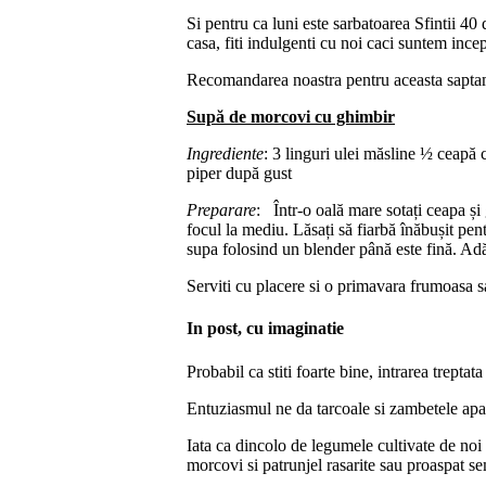
Si pentru ca luni este sarbatoarea Sfintii 40 
casa, fiti indulgenti cu noi caci suntem incep
Recomandarea noastra pentru aceasta sapta
Supă de morcovi cu ghimbir
Ingrediente
: 3 linguri ulei măsline ½ ceapă
piper după gust
Preparare
: Într-o oală mare sotați ceapa și
focul la mediu. Lăsați să fiarbă înăbușit pe
supa folosind un blender până este fină. Adă
Serviti cu placere si o primavara frumoasa s
In post, cu imaginatie
Probabil ca stiti foarte bine, intrarea trepta
Entuziasmul ne da tarcoale si zambetele apar
Iata ca dincolo de legumele cultivate de noi i
morcovi si patrunjel rasarite sau proaspat s