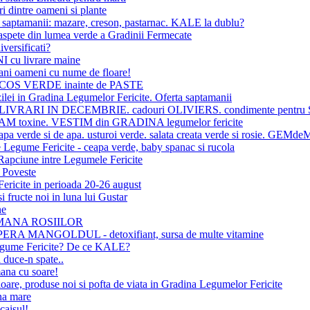
 dintre oameni si plante
 saptamanii: mazare, creson, pastarnac. KALE la dublu?
aspete din lumea verde a Gradinii Fermecate
iversificati?
cu livrare maine
ani oameni cu nume de floare!
 COS VERDE inainte de PASTE
zilei in Gradina Legumelor Fericite. Oferta saptamanii
 LIVRARI IN DECEMBRIE. cadouri OLIVIERS. condimente pentr
M toxine. VESTIM din GRADINA legumelor fericite
a verde si de apa. usturoi verde. salata creata verde si rosie. GEM
 Legume Fericite - ceapa verde, baby spanac si rucola
Rapciune intre Legumele Fericite
 Poveste
ericite in perioada 20-26 august
 fructe noi in luna lui Gustar
ne
MANA ROSIILOR
RA MANGOLDUL - detoxifiant, sursa de multe vitamine
gume Fericite? De ce KALE?
 duce-n spate..
ana cu soare!
oare, produse noi si pofta de viata in Gradina Legumelor Fericite
na mare
 caisul!