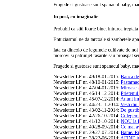
Fragede si gustoase sunt spanacul baby, macri
In post, cu imaginatie
Probabil ca stiti foarte bine, intrarea trepta
Entuziasmul ne da tarcoale si zambetele apar
Iata ca dincolo de legumele cultivate de noi i
morcovi si patrunjel rasarite sau proaspat s
Fragede si gustoase sunt spanacul baby, macri
Newsletter LF nr. 49/18-01-2015
:
Banca de
Newsletter LF nr. 48/10-01-2015
:
Pastarnac
Newsletter LF nr. 47/04-01-2015
:
Miroase a
Newsletter LF nr. 46/14-12-2014
:
Prietenu
Newsletter LF nr. 45/07-12-2014
:
Anunt imp
Newsletter LF nr. 44/23-11-2014
:
Vesti din
Newsletter LF nr. 43/02-11-2014
:
De gustib
Newsletter LF nr. 42/26-10-2014
:
Culegem d
Newsletter LF nr. 41/12-10-2014
:
NOU la L
Newsletter LF nr. 40/28-09-2014
:
Ce mai a
Newsletter LF nr. 39/27-07-2014
:
Bame. Ruc
Newsletter LF nr. 38/22-06-2014
:
AFINE in 