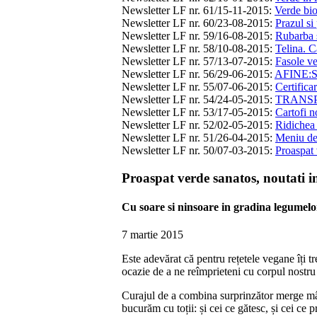
Newsletter LF nr. 61/15-11-2015
:
Verde bio
Newsletter LF nr. 60/23-08-2015
:
Prazul si 
Newsletter LF nr. 59/16-08-2015
:
Rubarba s
Newsletter LF nr. 58/10-08-2015
:
Telina. C
Newsletter LF nr. 57/13-07-2015
:
Fasole ve
Newsletter LF nr. 56/29-06-2015
:
AFINE:
Newsletter LF nr. 55/07-06-2015
:
Certifica
Newsletter LF nr. 54/24-05-2015
:
TRANSPOR
Newsletter LF nr. 53/17-05-2015
:
Cartofi n
Newsletter LF nr. 52/02-05-2015
:
Ridichea 
Newsletter LF nr. 51/26-04-2015
:
Meniu d
Newsletter LF nr. 50/07-03-2015
:
Proaspat 
Proaspat verde sanatos, noutati i
Cu soare si ninsoare in gradina legumelor
7 martie 2015
Este adevărat că pentru rețetele vegane îți 
ocazie de a ne reîmprieteni cu corpul nostru 
Curajul de a combina surprinzător merge mână
bucurăm cu toții: și cei ce gătesc, și cei ce 