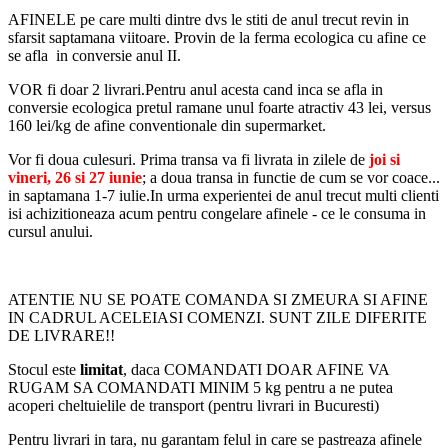
AFINELE pe care multi dintre dvs le stiti de anul trecut revin in
sfarsit saptamana viitoare. Provin de la ferma ecologica cu afine ce
se afla in conversie anul II.
VOR fi doar 2 livrari.Pentru anul acesta cand inca se afla in
conversie ecologica pretul ramane unul foarte atractiv 43 lei, versus
160 lei/kg de afine conventionale din supermarket.
Vor fi doua culesuri. Prima transa va fi livrata in zilele de
joi si
vineri, 26 si 27 iunie
; a doua transa in functie de cum se vor coace...
in saptamana 1-7 iulie.In urma experientei de anul trecut multi clienti
isi achizitioneaza acum pentru congelare afinele - ce le consuma in
cursul anului.
ATENTIE NU SE POATE COMANDA SI ZMEURA SI AFINE
IN CADRUL ACELEIASI COMENZI. SUNT ZILE DIFERITE
DE LIVRARE!!
Stocul este
limitat
, daca COMANDATI DOAR AFINE VA
RUGAM SA COMANDATI MINIM 5 kg pentru a ne putea
acoperi cheltuielile de transport (pentru livrari in Bucuresti)
Pentru livrari in tara, nu garantam felul in care se pastreaza afinele