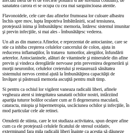
afectati bietii de ei de efectele poluarii si ale stresului cotidian), de
sanatatea carora ei se ocupa cu cea mai sarguincioasa atentie.
Flavonoidele, cele care dau afinelor frumoasa lor culoare albastru
închis spre mov, lupta împotriva îmbătrânirii, scad tensiunea,
protejează inima şi îmbunătăţesc memoria, întăresc sistemul imunitar
şi previn infecţiile, si mai ales - îmbunătăţesc vederea.
Un alt as din maneca Afinelor, e reprezentat de antocianine, care se
stie ca inhiba creşterea celulelor cancerului de colon, ajuta in
reducerea inflamaţiilor, în tratarea tumorilor, alergiilor, înfundării
arterelor. Antocianinele, alături de vitaminele şi mineralele din afine
previn şi vindeca dereglările nervoase prin prevenirea degenerării şi
morţii neuronilor, celulelor creierului şi restaurează sănătatea
sistemului nervos central ajută la îmbunătăţirea capacităţii de
învăţare şi păstrează memoria ascuţită pentru mult timp.
Si pentru ca ochiul lor vigilent vaneaza radicalii liberi, afinele
vegheaza atent si integritatea sanatatii ochilor nostri, intârziind
apariţia tuturor bolilor oculare cum ar fi degenerarea maculară,
cataracta, miopia şi hipermetropia, uscăciunea ochilor şi infecţiile, în
mod particular cele ale retinei.
Omuletii de stiinta, care le tot studiaza activitatea, spun despre afine
cum ca ele protejează celulele ficatului de stresul oxidativ,
exterminand fara mila radicalii liberi înainte ca aceştia să dăuneze