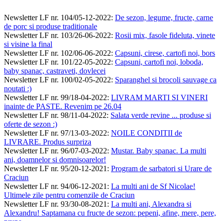
Newsletter LF nr. 104/05-12-2022
:
De sezon, legume, fructe, carne
de porc si produse traditionale
Newsletter LF nr. 103/26-06-2022
:
Rosii mix, fasole fideluta, vinete
si visine la final
Newsletter LF nr. 102/06-06-2022
:
Capsuni, cirese, cartofi noi, bors
Newsletter LF nr. 101/22-05-2022
:
Capsuni, cartofi noi, loboda,
baby spanac, castraveti, dovlecei
Newsletter LF nr. 100/02-05-2022
:
Sparanghel si brocoli sauvage ca
noutati :)
Newsletter LF nr. 99/18-04-2022
:
LIVRAM MARTI SI VINERI
inainte de PASTE. Revenim pe 26.04
Newsletter LF nr. 98/11-04-2022
:
Salata verde revine ... produse si
oferte de sezon :)
Newsletter LF nr. 97/13-03-2022
:
NOILE CONDITII de
LIVRARE. Produs surpriza
Newsletter LF nr. 96/07-03-2022
:
Mustar. Baby spanac. La multi
ani, doamnelor si domnisoarelor!
Newsletter LF nr. 95/20-12-2021
:
Program de sarbatori si Urare de
Craciun
Newsletter LF nr. 94/06-12-2021
:
La multi ani de Sf Nicolae!
Ultimele zile pentru comenzile de Craciun
Newsletter LF nr. 93/30-08-2021
:
La multi ani, Alexandra si
Alexandru! Saptamana cu fructe de sezon: pepeni, afine, mere, pere,