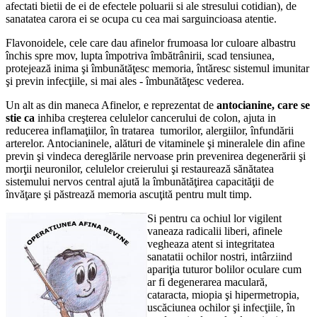
afectati bietii de ei de efectele poluarii si ale stresului cotidian), de
sanatatea carora ei se ocupa cu cea mai sarguincioasa atentie.
Flavonoidele, cele care dau afinelor frumoasa lor culoare albastru
închis spre mov, lupta împotriva îmbătrânirii, scad tensiunea,
protejează inima şi îmbunătăţesc memoria, întăresc sistemul imunitar
şi previn infecţiile, si mai ales - îmbunătăţesc vederea.
Un alt as din maneca Afinelor, e reprezentat de
antocianine, care se
stie ca
inhiba creşterea celulelor cancerului de colon, ajuta in
reducerea inflamaţiilor, în tratarea tumorilor, alergiilor, înfundării
arterelor. Antocianinele, alături de vitaminele şi mineralele din afine
previn şi vindeca dereglările nervoase prin prevenirea degenerării şi
morţii neuronilor, celulelor creierului şi restaurează sănătatea
sistemului nervos central ajută la îmbunătăţirea capacităţii de
învăţare şi păstrează memoria ascuţită pentru mult timp.
Si pentru ca ochiul lor vigilent
vaneaza radicalii liberi, afinele
vegheaza atent si integritatea
sanatatii ochilor nostri, intârziind
apariţia tuturor bolilor oculare cum
ar fi degenerarea maculară,
cataracta, miopia şi hipermetropia,
uscăciunea ochilor şi infecţiile, în