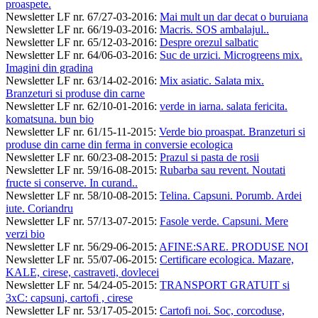
proaspete.
Newsletter LF nr. 67/27-03-2016
:
Mai mult un dar decat o buruiana
Newsletter LF nr. 66/19-03-2016
:
Macris. SOS ambalajul..
Newsletter LF nr. 65/12-03-2016
:
Despre orezul salbatic
Newsletter LF nr. 64/06-03-2016
:
Suc de urzici. Microgreens mix.
Imagini din gradina
Newsletter LF nr. 63/14-02-2016
:
Mix asiatic. Salata mix.
Branzeturi si produse din carne
Newsletter LF nr. 62/10-01-2016
:
verde in iarna. salata fericita.
komatsuna. bun bio
Newsletter LF nr. 61/15-11-2015
:
Verde bio proaspat. Branzeturi si
produse din carne din ferma in conversie ecologica
Newsletter LF nr. 60/23-08-2015
:
Prazul si pasta de rosii
Newsletter LF nr. 59/16-08-2015
:
Rubarba sau revent. Noutati
fructe si conserve. In curand..
Newsletter LF nr. 58/10-08-2015
:
Telina. Capsuni. Porumb. Ardei
iute. Coriandru
Newsletter LF nr. 57/13-07-2015
:
Fasole verde. Capsuni. Mere
verzi bio
Newsletter LF nr. 56/29-06-2015
:
AFINE:SARE. PRODUSE NOI
Newsletter LF nr. 55/07-06-2015
:
Certificare ecologica. Mazare,
KALE, cirese, castraveti, dovlecei
Newsletter LF nr. 54/24-05-2015
:
TRANSPORT GRATUIT si
3xC: capsuni, cartofi , cirese
Newsletter LF nr. 53/17-05-2015
:
Cartofi noi. Soc, corcoduse,