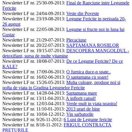
Newsletter LF nr. 25/30-09-2013
:
Final de Rapciune intre Legumele
Fericite
Newsletter LF nr. 24/04-09-2013
:
Veste din Poveste
Newsletter LF nr. 23/19-08-2013
:
Legume Fericite in perioada 20-
26 august
Newsletter LF nr. 22/05-08-2013
:
Legume si fructe noi in luna lui
Gustar
Newsletter LF nr. 21/29-07-2013
:
Plecaciune
Newsletter LF nr. 20/22-07-2013
:
SAPTAMANA ROSIILOR
Newsletter LF nr. 19/15-07-2013
:
DESCOPERA MANGOLDUL -
detoxifiant, sursa de multe vitamine
Newsletter LF nr. 18/08-07-2013
:
De ce Legume Fericite? De ce
KALE?
Newsletter LF nr. 17/09-06-2013
:
O furnica duce-n spate..
Newsletter LF nr. 16/02-06-2013
:
O saptamana cu soare!
Newsletter LF nr. 15/26-05-2013
:
Multa culoare, produse noi si
pofta de viata in Gradina Legumelor Fericite
Newsletter LF nr. 14/28-04-2013
:
Saptamana mare
Newsletter LF nr. 13/11-04-2013
:
A inflorit caisul!
Newsletter LF nr. 12/03-04-2013
:
Verde mult in viata noastra!
Newsletter LF nr. 11/10-01-2013
:
2013 urari de bine
Newsletter LF nr. 10/04-12-2012
:
Vin sarbatorile
Newsletter LF nr. 9/26-11-2012
:
6 Luni de Legume fericite
Newsletter LF nr. 8/18-11-2012
:
FRIGUL CONTRACTA
PRETURILE