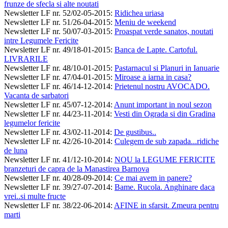
frunze de sfecla si alte noutati
Newsletter LF nr. 52/02-05-2015
:
Ridichea uriasa
Newsletter LF nr. 51/26-04-2015
:
Meniu de weekend
Newsletter LF nr. 50/07-03-2015
:
Proaspat verde sanatos, noutati
intre Legumele Fericite
Newsletter LF nr. 49/18-01-2015
:
Banca de Lapte. Cartoful.
LIVRARILE
Newsletter LF nr. 48/10-01-2015
:
Pastarnacul si Planuri in Ianuarie
Newsletter LF nr. 47/04-01-2015
:
Miroase a iarna in casa?
Newsletter LF nr. 46/14-12-2014
:
Prietenul nostru AVOCADO.
Vacanta de sarbatori
Newsletter LF nr. 45/07-12-2014
:
Anunt important in noul sezon
Newsletter LF nr. 44/23-11-2014
:
Vesti din Ograda si din Gradina
legumelor fericite
Newsletter LF nr. 43/02-11-2014
:
De gustibus..
Newsletter LF nr. 42/26-10-2014
:
Culegem de sub zapada...ridiche
de luna
Newsletter LF nr. 41/12-10-2014
:
NOU la LEGUME FERICITE
branzeturi de capra de la Manastirea Barnova
Newsletter LF nr. 40/28-09-2014
:
Ce mai avem in panere?
Newsletter LF nr. 39/27-07-2014
:
Bame. Rucola. Anghinare daca
vrei..si multe fructe
Newsletter LF nr. 38/22-06-2014
:
AFINE in sfarsit. Zmeura pentru
marti