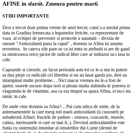
AFINE in sfarsit. Zmeura pentru marti
STIRI IMPORTANTE
Desi a trecut doar putina vreme de anul trecut, cand s-a inrolat prima
data in Gradina fermecata a legumelor fericite, ca reprezentant de
vaza al echipei de prevenire si protectie a sanatatii – divizia de
onoare “Antioxidanti pana la capat” , domnia sa Afina isi anunta
revenirea. In cateva zile pare-se ca isi intra in atributii si are de gand
sa nimiceasca orice picior de radical liber care ar indrazni sa-i iasa in
cale.
Capsunile si ciresele, au facut perioada asta tot ce le-a stat in putere
sa tina piept cu radicalii cei libertini si nu au lasat garda jos, desi au
intampinat multe probleme… Nici macar vremea nu le-a fost de
ajutor, soarele ascuns dupa nori si ploaia multa slabindu-le puterea si
vlaguindu-le de vitamine, asa ca era timpul sa apara Afina, ei nu-i sta
nimic in cale.
De unde vine domnia sa Afina?... Pai cum adica de unde, de la
antrenamentele la care merg toti marii antioxidanti (ii cunosteti pe
subalternii Afinei: fructele de padure - zmeura, coacazele, murele,
catina, merisoarele si care or mai fi..). Devizul antioxidantilor este
fratia cu sistemului imunitar al omuletilor din Lume (destul de