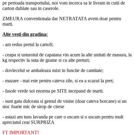
pe perioada transportului, noi vom incerca sa le livram in cutii de
carton dublate sau in caserole.
ZMEURA conventionala dar NETRATATA avem doar pentru
marti.
Alte vesti din gradina:
- am redus pretul la cartofi;
- ceapa si usturoiul de capatana vin acum la alte unitati de masura, la
kg respectiv la suta de grame si cu alte preturi;
- dovlecelul se ambaleaza mixt in functie de cantitate;
- mazare - mai este pentru cateva zile, si ea a scazut la pret;
- fasole verde soi enorma pe SITE incepand de marti;
- sunt gata dulceata si gemul de visine (doar cateva borcane) si un
stoc foarte mic de sirop de cirese
- astazi am tuns lavanda pe care o uscam si o uscam pentru mult
apreciatul ceai SURPRIZA
FT IMPORTANT!