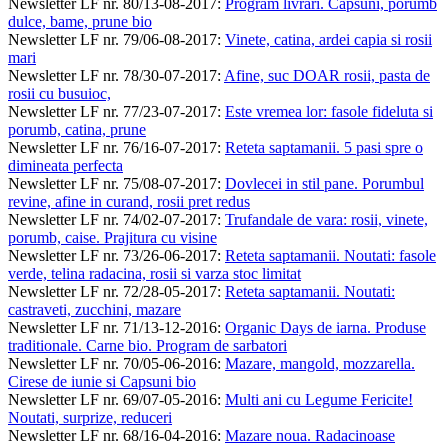
Newsletter LF nr. 80/13-08-2017
:
Program livrari. Capsuni, porumb
dulce, bame, prune bio
Newsletter LF nr. 79/06-08-2017
:
Vinete, catina, ardei capia si rosii
mari
Newsletter LF nr. 78/30-07-2017
:
Afine, suc DOAR rosii, pasta de
rosii cu busuioc,
Newsletter LF nr. 77/23-07-2017
:
Este vremea lor: fasole fideluta si
porumb, catina, prune
Newsletter LF nr. 76/16-07-2017
:
Reteta saptamanii. 5 pasi spre o
dimineata perfecta
Newsletter LF nr. 75/08-07-2017
:
Dovlecei in stil pane. Porumbul
revine, afine in curand, rosii pret redus
Newsletter LF nr. 74/02-07-2017
:
Trufandale de vara: rosii, vinete,
porumb, caise. Prajitura cu visine
Newsletter LF nr. 73/26-06-2017
:
Reteta saptamanii. Noutati: fasole
verde, telina radacina, rosii si varza stoc limitat
Newsletter LF nr. 72/28-05-2017
:
Reteta saptamanii. Noutati:
castraveti, zucchini, mazare
Newsletter LF nr. 71/13-12-2016
:
Organic Days de iarna. Produse
traditionale. Carne bio. Program de sarbatori
Newsletter LF nr. 70/05-06-2016
:
Mazare, mangold, mozzarella.
Cirese de iunie si Capsuni bio
Newsletter LF nr. 69/07-05-2016
:
Multi ani cu Legume Fericite!
Noutati, surprize, reduceri
Newsletter LF nr. 68/16-04-2016
:
Mazare noua. Radacinoase