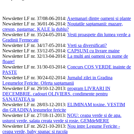
Newsletter LF nr. 37/08-06-2014
:
Asemanari dintre oameni si plante
Newsletter LF nr. 36/01-06-2014
:
Noutatile saptamanii: mazare,
creson, pastarnac. KALE la dublu?
Newsletter LF nr. 35/24-05-2014
:
Vesti proaspete din lumea verde a
Gradinii Fermecate
Newsletter LF nr. 34/17-05-2014
:
Vreti sa diversificati?
Newsletter LF nr. 33/12-05-2014
:
CAPSUNI cu livrare maine
Newsletter LF nr. 32/13-04-2014
:
La multi ani oameni cu nume de
floare!
Newsletter LF nr. 31/30-03-2014
:
Concurs COS VERDE inainte de
PASTE
Newsletter LF nr. 30/24-02-2014
:
Jurnalul zilei in Gradina
Legumelor Fericite. Oferta saptamanii
Newsletter LF nr. 29/10-12-2013
:
program LIVRARI IN
DECEMBRIE. cadouri OLIVIERS. condimente pentru
SANATATEA ta
Newsletter LF nr. 28/03-12-2013
:
ELIMINAM toxine. VESTIM
din GRADINA legumelor fericite
Newsletter LF nr. 27/18-11-2013
:
NOU: ceapa verde si de apa.
usturoi verde. salata creata verde si rosie. GEMdeMERE
Newsletter LF nr. 26/21-10-2013
:
Nou intre Legume Fericite -
ceapa verde, baby spanac si rucola