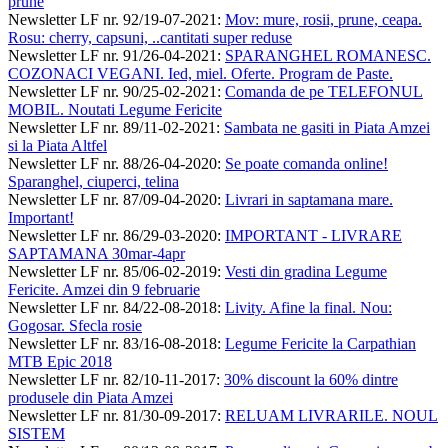
prune
Newsletter LF nr. 92/19-07-2021
:
Mov: mure, rosii, prune, ceapa.
Rosu: cherry, capsuni, ..cantitati super reduse
Newsletter LF nr. 91/26-04-2021
:
SPARANGHEL ROMANESC.
COZONACI VEGANI. Ied, miel. Oferte. Program de Paste.
Newsletter LF nr. 90/25-02-2021
:
Comanda de pe TELEFONUL
MOBIL. Noutati Legume Fericite
Newsletter LF nr. 89/11-02-2021
:
Sambata ne gasiti in Piata Amzei
si la Piata Altfel
Newsletter LF nr. 88/26-04-2020
:
Se poate comanda online!
Sparanghel, ciuperci, telina
Newsletter LF nr. 87/09-04-2020
:
Livrari in saptamana mare.
Important!
Newsletter LF nr. 86/29-03-2020
:
IMPORTANT - LIVRARE
SAPTAMANA 30mar-4apr
Newsletter LF nr. 85/06-02-2019
:
Vesti din gradina Legume
Fericite. Amzei din 9 februarie
Newsletter LF nr. 84/22-08-2018
:
Livity. Afine la final. Nou:
Gogosar. Sfecla rosie
Newsletter LF nr. 83/16-08-2018
:
Legume Fericite la Carpathian
MTB Epic 2018
Newsletter LF nr. 82/10-11-2017
:
30% discount la 60% dintre
produsele din Piata Amzei
Newsletter LF nr. 81/30-09-2017
:
RELUAM LIVRARILE. NOUL
SISTEM