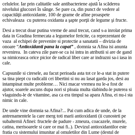
celulelor. Iar prin calitatile sale antibacteriene ajută la scăderea
nivelului glucozei în sânge. Se pare ca, din punct de vedere al
capacităţii antioxidante, 100 de grame de afine proaspete
echivaleaza cu puterea oxidanta a şapte porţii de legume şi fructe.
Desi a trecut doar putina vreme de anul trecut, cand s-a inrolat prima
data in Gradina fermecata a legumelor fericite, ca reprezentant de
vaza al echipei de prevenire si protectie a sanatatii – divizia de
onoare “
Antioxidanti pana la capat”
, domnia sa Afina isi anunta
revenirea. In cateva zile pare-se ca isi intra in atributii si are de gand
sa nimiceasca orice picior de radical liber care ar indrazni sa-i iasa in
cale.
Capsunile si ciresele, au facut perioada asta tot ce le-a stat in putere
sa tina piept cu radicalii cei libertini si nu au lasat garda jos, desi au
intampinat multe probleme… Nici macar vremea nu le-a fost de
ajutor, soarele ascuns dupa nori si ploaia multa slabindu-le puterea si
vlaguindu-le de vitamine, asa ca era timpul sa apara Afina, ei nu-i sta
nimic in cale.
De unde vine domnia sa Afina?... Pai cum adica de unde, de la
antrenamentele la care merg toti marii antioxidanti (ii cunosteti pe
subalternii Afinei: fructele de padure - zmeura, coacazele, murele,
catina, merisoarele si care or mai fi..). Devizul antioxidantilor este
fratia cu sistemului imunitar al omuletilor din Lume (destul de