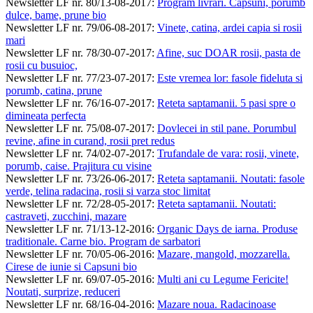
Newsletter LF nr. 80/13-08-2017
:
Program livrari. Capsuni, porumb
dulce, bame, prune bio
Newsletter LF nr. 79/06-08-2017
:
Vinete, catina, ardei capia si rosii
mari
Newsletter LF nr. 78/30-07-2017
:
Afine, suc DOAR rosii, pasta de
rosii cu busuioc,
Newsletter LF nr. 77/23-07-2017
:
Este vremea lor: fasole fideluta si
porumb, catina, prune
Newsletter LF nr. 76/16-07-2017
:
Reteta saptamanii. 5 pasi spre o
dimineata perfecta
Newsletter LF nr. 75/08-07-2017
:
Dovlecei in stil pane. Porumbul
revine, afine in curand, rosii pret redus
Newsletter LF nr. 74/02-07-2017
:
Trufandale de vara: rosii, vinete,
porumb, caise. Prajitura cu visine
Newsletter LF nr. 73/26-06-2017
:
Reteta saptamanii. Noutati: fasole
verde, telina radacina, rosii si varza stoc limitat
Newsletter LF nr. 72/28-05-2017
:
Reteta saptamanii. Noutati:
castraveti, zucchini, mazare
Newsletter LF nr. 71/13-12-2016
:
Organic Days de iarna. Produse
traditionale. Carne bio. Program de sarbatori
Newsletter LF nr. 70/05-06-2016
:
Mazare, mangold, mozzarella.
Cirese de iunie si Capsuni bio
Newsletter LF nr. 69/07-05-2016
:
Multi ani cu Legume Fericite!
Noutati, surprize, reduceri
Newsletter LF nr. 68/16-04-2016
:
Mazare noua. Radacinoase