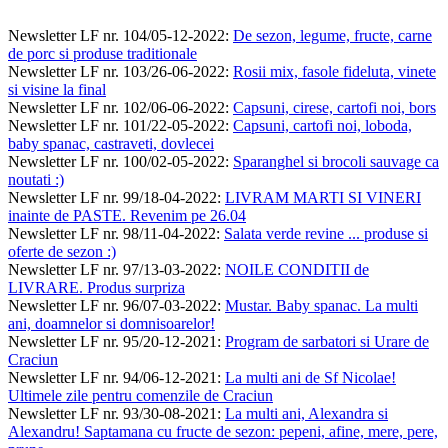
Newsletter LF nr. 104/05-12-2022
:
De sezon, legume, fructe, carne
de porc si produse traditionale
Newsletter LF nr. 103/26-06-2022
:
Rosii mix, fasole fideluta, vinete
si visine la final
Newsletter LF nr. 102/06-06-2022
:
Capsuni, cirese, cartofi noi, bors
Newsletter LF nr. 101/22-05-2022
:
Capsuni, cartofi noi, loboda,
baby spanac, castraveti, dovlecei
Newsletter LF nr. 100/02-05-2022
:
Sparanghel si brocoli sauvage ca
noutati :)
Newsletter LF nr. 99/18-04-2022
:
LIVRAM MARTI SI VINERI
inainte de PASTE. Revenim pe 26.04
Newsletter LF nr. 98/11-04-2022
:
Salata verde revine ... produse si
oferte de sezon :)
Newsletter LF nr. 97/13-03-2022
:
NOILE CONDITII de
LIVRARE. Produs surpriza
Newsletter LF nr. 96/07-03-2022
:
Mustar. Baby spanac. La multi
ani, doamnelor si domnisoarelor!
Newsletter LF nr. 95/20-12-2021
:
Program de sarbatori si Urare de
Craciun
Newsletter LF nr. 94/06-12-2021
:
La multi ani de Sf Nicolae!
Ultimele zile pentru comenzile de Craciun
Newsletter LF nr. 93/30-08-2021
:
La multi ani, Alexandra si
Alexandru! Saptamana cu fructe de sezon: pepeni, afine, mere, pere,