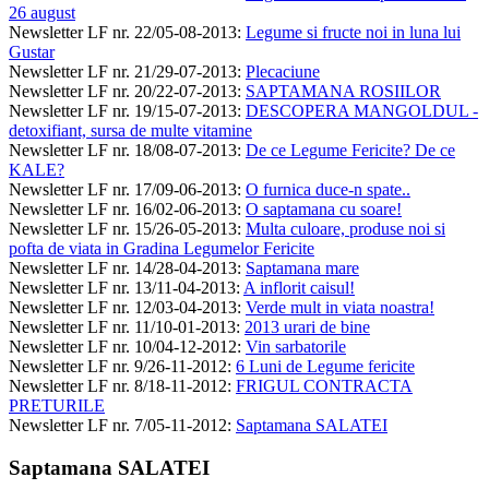
26 august
Newsletter LF nr. 22/05-08-2013
:
Legume si fructe noi in luna lui
Gustar
Newsletter LF nr. 21/29-07-2013
:
Plecaciune
Newsletter LF nr. 20/22-07-2013
:
SAPTAMANA ROSIILOR
Newsletter LF nr. 19/15-07-2013
:
DESCOPERA MANGOLDUL -
detoxifiant, sursa de multe vitamine
Newsletter LF nr. 18/08-07-2013
:
De ce Legume Fericite? De ce
KALE?
Newsletter LF nr. 17/09-06-2013
:
O furnica duce-n spate..
Newsletter LF nr. 16/02-06-2013
:
O saptamana cu soare!
Newsletter LF nr. 15/26-05-2013
:
Multa culoare, produse noi si
pofta de viata in Gradina Legumelor Fericite
Newsletter LF nr. 14/28-04-2013
:
Saptamana mare
Newsletter LF nr. 13/11-04-2013
:
A inflorit caisul!
Newsletter LF nr. 12/03-04-2013
:
Verde mult in viata noastra!
Newsletter LF nr. 11/10-01-2013
:
2013 urari de bine
Newsletter LF nr. 10/04-12-2012
:
Vin sarbatorile
Newsletter LF nr. 9/26-11-2012
:
6 Luni de Legume fericite
Newsletter LF nr. 8/18-11-2012
:
FRIGUL CONTRACTA
PRETURILE
Newsletter LF nr. 7/05-11-2012
:
Saptamana SALATEI
Saptamana SALATEI