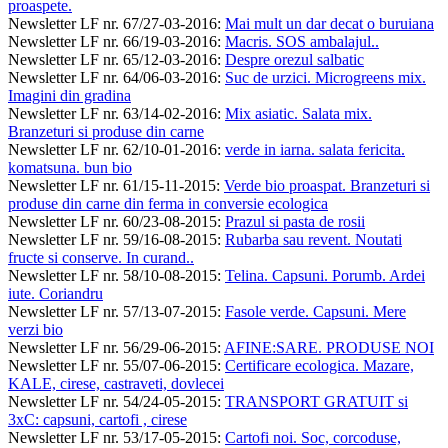
proaspete.
Newsletter LF nr. 67/27-03-2016
:
Mai mult un dar decat o buruiana
Newsletter LF nr. 66/19-03-2016
:
Macris. SOS ambalajul..
Newsletter LF nr. 65/12-03-2016
:
Despre orezul salbatic
Newsletter LF nr. 64/06-03-2016
:
Suc de urzici. Microgreens mix.
Imagini din gradina
Newsletter LF nr. 63/14-02-2016
:
Mix asiatic. Salata mix.
Branzeturi si produse din carne
Newsletter LF nr. 62/10-01-2016
:
verde in iarna. salata fericita.
komatsuna. bun bio
Newsletter LF nr. 61/15-11-2015
:
Verde bio proaspat. Branzeturi si
produse din carne din ferma in conversie ecologica
Newsletter LF nr. 60/23-08-2015
:
Prazul si pasta de rosii
Newsletter LF nr. 59/16-08-2015
:
Rubarba sau revent. Noutati
fructe si conserve. In curand..
Newsletter LF nr. 58/10-08-2015
:
Telina. Capsuni. Porumb. Ardei
iute. Coriandru
Newsletter LF nr. 57/13-07-2015
:
Fasole verde. Capsuni. Mere
verzi bio
Newsletter LF nr. 56/29-06-2015
:
AFINE:SARE. PRODUSE NOI
Newsletter LF nr. 55/07-06-2015
:
Certificare ecologica. Mazare,
KALE, cirese, castraveti, dovlecei
Newsletter LF nr. 54/24-05-2015
:
TRANSPORT GRATUIT si
3xC: capsuni, cartofi , cirese
Newsletter LF nr. 53/17-05-2015
:
Cartofi noi. Soc, corcoduse,