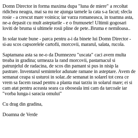
Domn Director in forma maxima dupa "luna de miere" a recoltat
ridichea neagra, mai sa nu ne ajunga tarnele la cata s-a facut; sfecla
rosie - a crescut mare voinica; iar varza romaneasca, in toamna asta,
ne-a depasit cu mult asteptarile - e o frumusete! Ultimii gogosari
loviti de bruma si ultimele rosii pline de pete..Bruma e nemiloasa..
In solar toate bune - parca pentru a-i da binete lui Domn Director -
si-au scos capsorelele cartofii, morcovii, mararul, salata, rucola.
Saptamana asta sa ne-o da Dumnezeu "uscata" caci avem multa
treaba in gradina; urmeaza la rand morcovii, pastarnacul si
patrunjelul de radacina, de scos din pamant si pus in nisip la
pastrare. Inventarul semintelor adunate ramane in asteptare. Avem de
semanat ceapa si usturoi in solar..de semanat in solarel tot ceea ce
vrem sa facem rasad pentru a planta mai tarziu in solarul mare; ei si
cam atat pentru aceasta seara ca oboseala imi cam da tarcoale iar
"vorba lunga-i saracia omului"
Cu drag din gradina,
Doamna de Verde