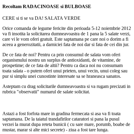
Recoltam RADACINOASE si BULBOASE
CERE si ti se va DA! SALATA VERDE
Orice comanda de legume fericite din perioada 5-12 noiembrie 2012
va fi insotita la solicitarea dumneavoastra de 1 pana la 5 salate verzi,
care vi le vom oferi gratuit. Este saptamana pe care noi o dorim a fi
aceea a generozitatii, a darniciei fata de noi dar si fata de cei din jur.
De ce fata de noi? Pentru ca prin consumul de salata vom oferi
organismului nostru un surplus de antioxidanti, de vitamine, de
prospetime; de ce fata de altii? Pentru ca daca noi nu consumam
toata salata - o putem oferi unui prieten, unui vecin, unui coleg sau
pur si simplu unei cunostinte interesate sa se hraneasca sanatos.
Asteptam cu drag solicitarile dumneavoastra si va rugam precizati in
rubrica "observatii" numarul de salate solicitat.
Astazi a fost forfota mare in gradina fermecata si asa va fi toata
saptamana. De la taiatul trandafirilor cataratori si pana la pusul
verzei la murat dupa reteta bunicii ( cu sare mare, porumb, boabe de
mustar, marar si alte mici secrete) - ziua a fost tare lunga.