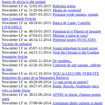
frunze de sfecla si alte noutati
Newsletter LF nr. 52/02-05-2015
:
Ridichea uriasa
Newsletter LF nr. 51/26-04-2015
:
Meniu de weekend
Newsletter LF nr. 50/07-03-2015
:
Proaspat verde sanatos, noutati
intre Legumele Fericite
Newsletter LF nr. 49/18-01-2015
:
Banca de Lapte. Cartoful.
LIVRARILE
Newsletter LF nr. 48/10-01-2015
:
Pastarnacul si Planuri in Ianuarie
Newsletter LF nr. 47/04-01-2015
:
Miroase a iarna in casa?
Newsletter LF nr. 46/14-12-2014
:
Prietenul nostru AVOCADO.
Vacanta de sarbatori
Newsletter LF nr. 45/07-12-2014
:
Anunt important in noul sezon
Newsletter LF nr. 44/23-11-2014
:
Vesti din Ograda si din Gradina
legumelor fericite
Newsletter LF nr. 43/02-11-2014
:
De gustibus..
Newsletter LF nr. 42/26-10-2014
:
Culegem de sub zapada...ridiche
de luna
Newsletter LF nr. 41/12-10-2014
:
NOU la LEGUME FERICITE
branzeturi de capra de la Manastirea Barnova
Newsletter LF nr. 40/28-09-2014
:
Ce mai avem in panere?
Newsletter LF nr. 39/27-07-2014
:
Bame. Rucola. Anghinare daca
vrei..si multe fructe
Newsletter LF nr. 38/22-06-2014
:
AFINE in sfarsit. Zmeura pentru
marti
Newsletter LF nr. 37/08-06-2014
:
Asemanari dintre oameni si plante