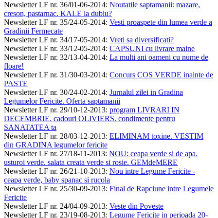
Newsletter LF nr. 36/01-06-2014
:
Noutatile saptamanii: mazare,
creson, pastarnac. KALE la dublu?
Newsletter LF nr. 35/24-05-2014
:
Vesti proaspete din lumea verde a
Gradinii Fermecate
Newsletter LF nr. 34/17-05-2014
:
Vreti sa diversificati?
Newsletter LF nr. 33/12-05-2014
:
CAPSUNI cu livrare maine
Newsletter LF nr. 32/13-04-2014
:
La multi ani oameni cu nume de
floare!
Newsletter LF nr. 31/30-03-2014
:
Concurs COS VERDE inainte de
PASTE
Newsletter LF nr. 30/24-02-2014
:
Jurnalul zilei in Gradina
Legumelor Fericite. Oferta saptamanii
Newsletter LF nr. 29/10-12-2013
:
program LIVRARI IN
DECEMBRIE. cadouri OLIVIERS. condimente pentru
SANATATEA ta
Newsletter LF nr. 28/03-12-2013
:
ELIMINAM toxine. VESTIM
din GRADINA legumelor fericite
Newsletter LF nr. 27/18-11-2013
:
NOU: ceapa verde si de apa.
usturoi verde. salata creata verde si rosie. GEMdeMERE
Newsletter LF nr. 26/21-10-2013
:
Nou intre Legume Fericite -
ceapa verde, baby spanac si rucola
Newsletter LF nr. 25/30-09-2013
:
Final de Rapciune intre Legumele
Fericite
Newsletter LF nr. 24/04-09-2013
:
Veste din Poveste
Newsletter LF nr. 23/19-08-2013
:
Legume Fericite in perioada 20-