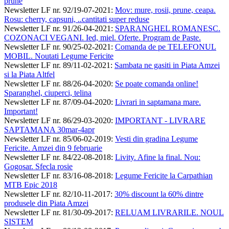
prune
Newsletter LF nr. 92/19-07-2021
:
Mov: mure, rosii, prune, ceapa.
Rosu: cherry, capsuni, ..cantitati super reduse
Newsletter LF nr. 91/26-04-2021
:
SPARANGHEL ROMANESC.
COZONACI VEGANI. Ied, miel. Oferte. Program de Paste.
Newsletter LF nr. 90/25-02-2021
:
Comanda de pe TELEFONUL
MOBIL. Noutati Legume Fericite
Newsletter LF nr. 89/11-02-2021
:
Sambata ne gasiti in Piata Amzei
si la Piata Altfel
Newsletter LF nr. 88/26-04-2020
:
Se poate comanda online!
Sparanghel, ciuperci, telina
Newsletter LF nr. 87/09-04-2020
:
Livrari in saptamana mare.
Important!
Newsletter LF nr. 86/29-03-2020
:
IMPORTANT - LIVRARE
SAPTAMANA 30mar-4apr
Newsletter LF nr. 85/06-02-2019
:
Vesti din gradina Legume
Fericite. Amzei din 9 februarie
Newsletter LF nr. 84/22-08-2018
:
Livity. Afine la final. Nou:
Gogosar. Sfecla rosie
Newsletter LF nr. 83/16-08-2018
:
Legume Fericite la Carpathian
MTB Epic 2018
Newsletter LF nr. 82/10-11-2017
:
30% discount la 60% dintre
produsele din Piata Amzei
Newsletter LF nr. 81/30-09-2017
:
RELUAM LIVRARILE. NOUL
SISTEM