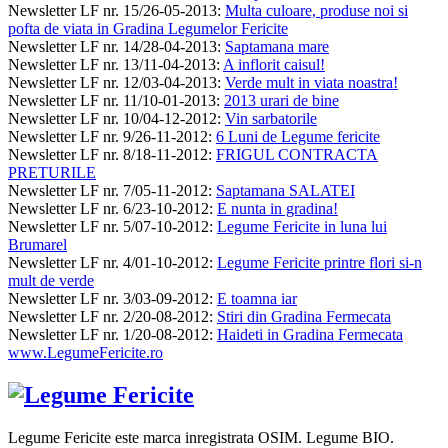
Newsletter LF nr. 15/26-05-2013
:
Multa culoare, produse noi si
pofta de viata in Gradina Legumelor Fericite
Newsletter LF nr. 14/28-04-2013
:
Saptamana mare
Newsletter LF nr. 13/11-04-2013
:
A inflorit caisul!
Newsletter LF nr. 12/03-04-2013
:
Verde mult in viata noastra!
Newsletter LF nr. 11/10-01-2013
:
2013 urari de bine
Newsletter LF nr. 10/04-12-2012
:
Vin sarbatorile
Newsletter LF nr. 9/26-11-2012
:
6 Luni de Legume fericite
Newsletter LF nr. 8/18-11-2012
:
FRIGUL CONTRACTA
PRETURILE
Newsletter LF nr. 7/05-11-2012
:
Saptamana SALATEI
Newsletter LF nr. 6/23-10-2012
:
E nunta in gradina!
Newsletter LF nr. 5/07-10-2012
:
Legume Fericite in luna lui
Brumarel
Newsletter LF nr. 4/01-10-2012
:
Legume Fericite printre flori si-n
mult de verde
Newsletter LF nr. 3/03-09-2012
:
E toamna iar
Newsletter LF nr. 2/20-08-2012
:
Stiri din Gradina Fermecata
Newsletter LF nr. 1/20-08-2012
:
Haideti in Gradina Fermecata
www.LegumeFericite.ro
Legume Fericite este marca inregistrata OSIM. Legume BIO.