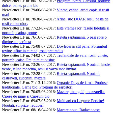
Newsletter LF nr. 80/13-08-2017
:
Program livrari. Capsuni, porumb
dulce, bame, prune bio
Newsletter LF nr. 79/06-08-2017
:
Vinete, catina, ardei capia si rosii
mari
Newsletter LF nr. 78/30-07-2017
:
Afine, suc DOAR rosii, pasta de
rosii cu busuioc,
Newsletter LF nr. 77/23-07-2017
:
Este vremea lor: fasole fideluta si
porumb, catina, prune
Newsletter LF nr. 76/16-07-2017
:
Reteta saptamanii. 5 pasi spre o
dimineata perfecta
Newsletter LF nr. 75/08-07-2017
:
Dovlecei in stil pane. Porumbul
revine, afine in curand, rosii pret redus
Newsletter LF nr. 74/02-07-2017
:
Trufandale de vara: rosii, vinete,
porumb, caise. Prajitura cu visine
Newsletter LF nr. 73/26-06-2017
:
Reteta saptamanii. Noutati: fasole
verde, telina radacina, rosii si varza stoc limitat
Newsletter LF nr. 72/28-05-2017
:
Reteta saptamanii. Noutati:
castraveti, zucchini, mazare
Newsletter LF nr. 71/13-12-2016
:
Organic Days de iarna. Produse
traditionale. Carne bio. Program de sarbatori
Newsletter LF nr. 70/05-06-2016
:
Mazare, mangold, mozzarella.
Cirese de iunie si Capsuni bio
Newsletter LF nr. 69/07-05-2016
:
Multi ani cu Legume Fericite!
Noutati, surprize, reduceri
Newsletter LF nr. 68/16-04-2016
:
Mazare noua. Radacinoase