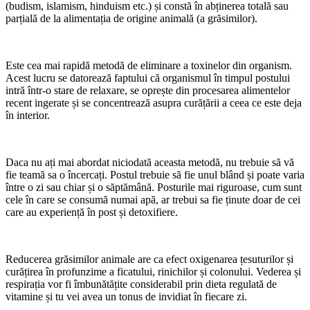
(budism, islamism, hinduism etc.) și constă în abținerea totală sau
parțială de la alimentația de origine animală (a grăsimilor).
Este cea mai rapidă metodă de eliminare a toxinelor din organism.
Acest lucru se datorează faptului că organismul în timpul postului
intră într-o stare de relaxare, se oprește din procesarea alimentelor
recent ingerate și se concentrează asupra curățării a ceea ce este deja
în interior.
Daca nu ați mai abordat niciodată aceasta metodă, nu trebuie să vă
fie teamă sa o încercați. Postul trebuie să fie unul blând și poate varia
între o zi sau chiar și o săptămână. Posturile mai riguroase, cum sunt
cele în care se consumă numai apă, ar trebui sa fie ținute doar de cei
care au experiență în post și detoxifiere.
Reducerea grăsimilor animale are ca efect oxigenarea țesuturilor și
curățirea în profunzime a ficatului, rinichilor și colonului. Vederea și
respirația vor fi îmbunătățite considerabil prin dieta regulată de
vitamine și tu vei avea un tonus de invidiat în fiecare zi.