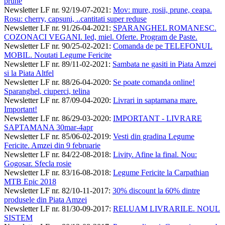
prune
Newsletter LF nr. 92/19-07-2021
:
Mov: mure, rosii, prune, ceapa.
Rosu: cherry, capsuni, ..cantitati super reduse
Newsletter LF nr. 91/26-04-2021
:
SPARANGHEL ROMANESC.
COZONACI VEGANI. Ied, miel. Oferte. Program de Paste.
Newsletter LF nr. 90/25-02-2021
:
Comanda de pe TELEFONUL
MOBIL. Noutati Legume Fericite
Newsletter LF nr. 89/11-02-2021
:
Sambata ne gasiti in Piata Amzei
si la Piata Altfel
Newsletter LF nr. 88/26-04-2020
:
Se poate comanda online!
Sparanghel, ciuperci, telina
Newsletter LF nr. 87/09-04-2020
:
Livrari in saptamana mare.
Important!
Newsletter LF nr. 86/29-03-2020
:
IMPORTANT - LIVRARE
SAPTAMANA 30mar-4apr
Newsletter LF nr. 85/06-02-2019
:
Vesti din gradina Legume
Fericite. Amzei din 9 februarie
Newsletter LF nr. 84/22-08-2018
:
Livity. Afine la final. Nou:
Gogosar. Sfecla rosie
Newsletter LF nr. 83/16-08-2018
:
Legume Fericite la Carpathian
MTB Epic 2018
Newsletter LF nr. 82/10-11-2017
:
30% discount la 60% dintre
produsele din Piata Amzei
Newsletter LF nr. 81/30-09-2017
:
RELUAM LIVRARILE. NOUL
SISTEM