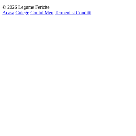
© 2026 Legume Fericite
Acasa
Culege
Contul Meu
Termeni si Conditii