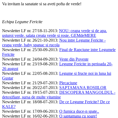
Va invitam la sanatate si sa aveti pofta de verde!
Echipa Legume Fericite
Newsletter LF nr. 27/18-11-2013
:
NOU: ceapa verde si de apa.
usturoi verde. salata creata verde si rosie. GEMdeMERE
Newsletter LF nr. 26/21-10-2013
:
Nou intre Legume Fericite -
ceapa verde, baby spanac si rucola
Newsletter LF nr. 25/30-09-2013
:
Final de Rapciune intre Legumele
Fericite
Newsletter LF nr. 24/04-09-2013
:
Veste din Poveste
Newsletter LF nr. 23/19-08-2013
:
Legume Fericite in perioada 20-
26 august
Newsletter LF nr. 22/05-08-2013
:
Legume si fructe noi in luna lui
Gustar
Newsletter LF nr. 21/29-07-2013
:
Plecaciune
Newsletter LF nr. 20/22-07-2013
:
SAPTAMANA ROSIILOR
Newsletter LF nr. 19/15-07-2013
:
DESCOPERA MANGOLDUL -
detoxifiant, sursa de multe vitamine
Newsletter LF nr. 18/08-07-2013
:
De ce Legume Fericite? De ce
KALE?
Newsletter LF nr. 17/09-06-2013
:
O furnica duce-n spate..
Newsletter LF nr. 16/02-06-2013
:
O saptamana cu soare!