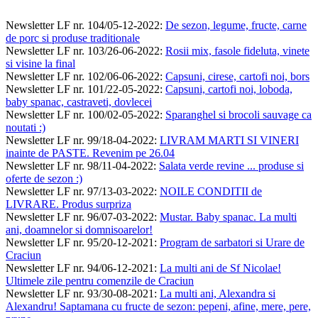
Newsletter LF nr. 104/05-12-2022
:
De sezon, legume, fructe, carne
de porc si produse traditionale
Newsletter LF nr. 103/26-06-2022
:
Rosii mix, fasole fideluta, vinete
si visine la final
Newsletter LF nr. 102/06-06-2022
:
Capsuni, cirese, cartofi noi, bors
Newsletter LF nr. 101/22-05-2022
:
Capsuni, cartofi noi, loboda,
baby spanac, castraveti, dovlecei
Newsletter LF nr. 100/02-05-2022
:
Sparanghel si brocoli sauvage ca
noutati :)
Newsletter LF nr. 99/18-04-2022
:
LIVRAM MARTI SI VINERI
inainte de PASTE. Revenim pe 26.04
Newsletter LF nr. 98/11-04-2022
:
Salata verde revine ... produse si
oferte de sezon :)
Newsletter LF nr. 97/13-03-2022
:
NOILE CONDITII de
LIVRARE. Produs surpriza
Newsletter LF nr. 96/07-03-2022
:
Mustar. Baby spanac. La multi
ani, doamnelor si domnisoarelor!
Newsletter LF nr. 95/20-12-2021
:
Program de sarbatori si Urare de
Craciun
Newsletter LF nr. 94/06-12-2021
:
La multi ani de Sf Nicolae!
Ultimele zile pentru comenzile de Craciun
Newsletter LF nr. 93/30-08-2021
:
La multi ani, Alexandra si
Alexandru! Saptamana cu fructe de sezon: pepeni, afine, mere, pere,