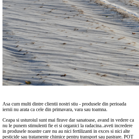
Asa cum multi dintre clientii nostri stiu - produsele din perioada
iernii nu arata ca cele din primavara, vara sau toamna.
Ceapa si usturoiul sunt mai firave dar sanatoase, avand in vedere ca
nu le punem stimulenti fie ei si organici la radacina..aveti incredere
in produsele noastre care nu au nici fertilizanti in exces si nici alte
pesticide sau tratamente chimice pentru transport sau pastrare. POT