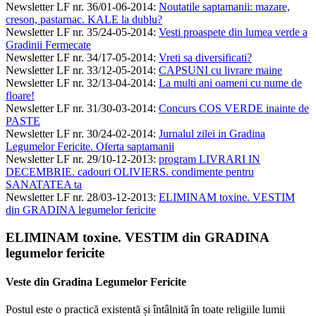
Newsletter LF nr. 36/01-06-2014
:
Noutatile saptamanii: mazare,
creson, pastarnac. KALE la dublu?
Newsletter LF nr. 35/24-05-2014
:
Vesti proaspete din lumea verde a
Gradinii Fermecate
Newsletter LF nr. 34/17-05-2014
:
Vreti sa diversificati?
Newsletter LF nr. 33/12-05-2014
:
CAPSUNI cu livrare maine
Newsletter LF nr. 32/13-04-2014
:
La multi ani oameni cu nume de
floare!
Newsletter LF nr. 31/30-03-2014
:
Concurs COS VERDE inainte de
PASTE
Newsletter LF nr. 30/24-02-2014
:
Jurnalul zilei in Gradina
Legumelor Fericite. Oferta saptamanii
Newsletter LF nr. 29/10-12-2013
:
program LIVRARI IN
DECEMBRIE. cadouri OLIVIERS. condimente pentru
SANATATEA ta
Newsletter LF nr. 28/03-12-2013
:
ELIMINAM toxine. VESTIM
din GRADINA legumelor fericite
ELIMINAM toxine. VESTIM din GRADINA
legumelor fericite
Veste din Gradina Legumelor Fericite
Postul este o practică existentă și întâlnită în toate religiile lumii