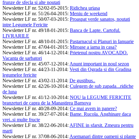
frunze de sfecla si alte noutati
Newsletter LF nr. 52/02-05-2015
:
Ridichea uriasa
Newsletter LF nr. 51/26-04-2015
:
Meniu de weekend
Newsletter LF nr. 50/07-03-2015
:
Proaspat verde sanatos, noutati
intre Legumele Fericite
Newsletter LF nr. 49/18-01-2015
:
Banca de Lapte. Cartoful.
LIVRARILE
Newsletter LF nr. 48/10-01-2015
:
Pastarnacul si Planuri in Ianuarie
Newsletter LF nr. 47/04-01-2015
:
Miroase a iarna in casa?
Newsletter LF nr. 46/14-12-2014
:
Prietenul nostru AVOCADO.
Vacanta de sarbatori
Newsletter LF nr. 45/07-12-2014
:
Anunt important in noul sezon
Newsletter LF nr. 44/23-11-2014
:
Vesti din Ograda si din Gradina
legumelor fericite
Newsletter LF nr. 43/02-11-2014
:
De gustibus..
Newsletter LF nr. 42/26-10-2014
:
Culegem de sub zapada...ridiche
de luna
Newsletter LF nr. 41/12-10-2014
:
NOU la LEGUME FERICITE
branzeturi de capra de la Manastirea Barnova
Newsletter LF nr. 40/28-09-2014
:
Ce mai avem in panere?
Newsletter LF nr. 39/27-07-2014
:
Bame. Rucola. Anghinare daca
vrei..si multe fructe
Newsletter LF nr. 38/22-06-2014
:
AFINE in sfarsit. Zmeura pentru
marti
Newsletter LF nr. 37/08-06-2014
:
Asemanari dintre oameni si plante