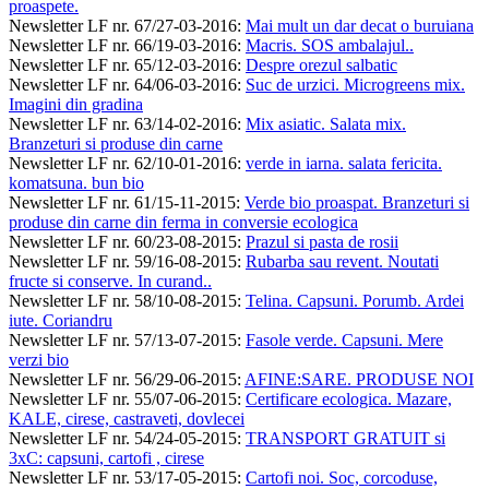
proaspete.
Newsletter LF nr. 67/27-03-2016
:
Mai mult un dar decat o buruiana
Newsletter LF nr. 66/19-03-2016
:
Macris. SOS ambalajul..
Newsletter LF nr. 65/12-03-2016
:
Despre orezul salbatic
Newsletter LF nr. 64/06-03-2016
:
Suc de urzici. Microgreens mix.
Imagini din gradina
Newsletter LF nr. 63/14-02-2016
:
Mix asiatic. Salata mix.
Branzeturi si produse din carne
Newsletter LF nr. 62/10-01-2016
:
verde in iarna. salata fericita.
komatsuna. bun bio
Newsletter LF nr. 61/15-11-2015
:
Verde bio proaspat. Branzeturi si
produse din carne din ferma in conversie ecologica
Newsletter LF nr. 60/23-08-2015
:
Prazul si pasta de rosii
Newsletter LF nr. 59/16-08-2015
:
Rubarba sau revent. Noutati
fructe si conserve. In curand..
Newsletter LF nr. 58/10-08-2015
:
Telina. Capsuni. Porumb. Ardei
iute. Coriandru
Newsletter LF nr. 57/13-07-2015
:
Fasole verde. Capsuni. Mere
verzi bio
Newsletter LF nr. 56/29-06-2015
:
AFINE:SARE. PRODUSE NOI
Newsletter LF nr. 55/07-06-2015
:
Certificare ecologica. Mazare,
KALE, cirese, castraveti, dovlecei
Newsletter LF nr. 54/24-05-2015
:
TRANSPORT GRATUIT si
3xC: capsuni, cartofi , cirese
Newsletter LF nr. 53/17-05-2015
:
Cartofi noi. Soc, corcoduse,