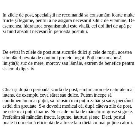
In zilele de post, specialiștii ne recomandă sa consumăm foarte multe
fructe și legume, pentru a ne asigura necesarul zilnic de vitamine. De
asemenea, hidratarea organismului este vitală, cei doi litri de apă pe
zi fiind absolut necesari în perioada postului.
De evitat în zilele de post sunt sucurile dulci și cele de roșii, acestea
stimulând nevoia de conținut proteic bogat. Poți consuma însă
liniștit(ă) suc de mere, morcov sau lămâie, extrem de benefice pentru
sistemul digestiv.
Chiar și după o perioadă scurtă de post, simțim aromele naturale mai
intens, de exemplu ceva sărat sau dulce. Putem începe să
condimentăm mai puțin, să folosim mai puțin zahăr și sare, pierzând
astfel din greutate. S-a dovedit medical că, după câteva zile de post,
ne este mai puțin foame. Ne scade pofta de mâncăruri grase și grele.
Preferăm să mâncăm fructe, legume, iaurturi și suc. Deci, postul
poate fi o metodă eficientă de a trece la o dietă cu mai puține calorii.